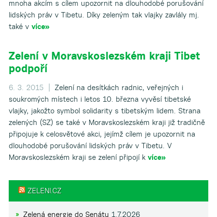
mnoha akcím s cílem upozornit na dlouhodobé porušování
lidských práv v Tibetu. Díky zeleným tak vlajky zavlály mj.
také v
více»
Zelení v Moravskoslezském kraji Tibet
podpoří
6. 3. 2015 |
Zelení na desítkách radnic, veřejných i
soukromých místech i letos 10. března vyvěsí tibetské
vlajky, jakožto symbol solidarity s tibetským lidem. Strana
zelených (SZ) se také v Moravskoslezském kraji již tradičně
připojuje k celosvětové akci, jejímž cílem je upozornit na
dlouhodobé porušování lidských práv v Tibetu. V
Moravskoslezském kraji se zelení připojí k
více»
ZELENI.CZ
Zelená energie do Senátu
1.7.2026