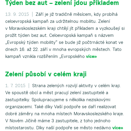
Týden bez aut – zelení jdou příkladem
13. 9. 2015 |
Září je již tradičně měsícem, kdy probíhá
celoevropská kampaň za udržitelnou mobilitu. Zelení
v Moravskoslezském kraji chtějí jít příkladem a vyzkoušejí si
prožít týden bez aut. Celoevropská kampaň s názvem
„Evropský týden mobility“ se bude již počtrnácté konat ve
dnech 16. až 22. září v mnoha evropských městech. Tato
kampaň vznikla rozšířením „Evropského
více»
Zelení působí v celém kraji
1. 7. 2015 |
Strana zelených rozvíjí aktivity v celém kraji.
Ve spoustě obcí a měst pracují zelení zastupitelé a
zastupitelky. Spolupracujeme s několika neziskovými
organizacemi. Také díky Vaší podpoře se daří realizovat
dobré záměry na mnoha místech Moravskoslezského kraje.
V Novém Jičíně máme 3 zastupitele, z toho jednoho
místostarostu. Díky naší podpoře se město nedávno
více»