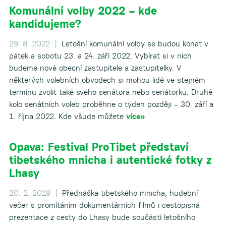
Komunální volby 2022 – kde
kandidujeme?
▼
29. 8. 2022 |
Letošní komunální volby se budou konat v
pátek a sobotu 23. a 24. září 2022. Vybírat si v nich
budeme nové obecní zastupitele a zastupitelky. V
některých volebních obvodech si mohou lidé ve stejném
termínu zvolit také svého senátora nebo senátorku. Druhé
kolo senátních voleb proběhne o týden později – 30. září a
1. října 2022. Kde všude můžete
více»
Opava: Festival ProTibet představí
tibetského mnicha i autentické fotky z
Lhasy
20. 2. 2019 |
Přednáška tibetského mnicha, hudební
večer s promítáním dokumentárních filmů i cestopisná
prezentace z cesty do Lhasy bude součástí letošního