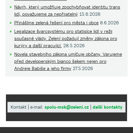
Návrh, který umožňuje zpochybňovat identitu trans
lidí, považujeme za nepřijatelný
15.6.2026
Přinášíme zelená řešení pro města i obce
8.6.2026
Legalizace švarcsystému pro statisíce lidí v režii
současné vlády. Zelení požadují změny zákona pro
kurýry a další pracující.
28.5.2026
Novela stavebního zákona umlčuje občany. Varujeme
před developerským bianco šekem nejen pro
Andreje Babiše a jeho firmy
27.5.2026
Kontakt | e-mail:
spolu-msk@zeleni.cz
|
další kontakty