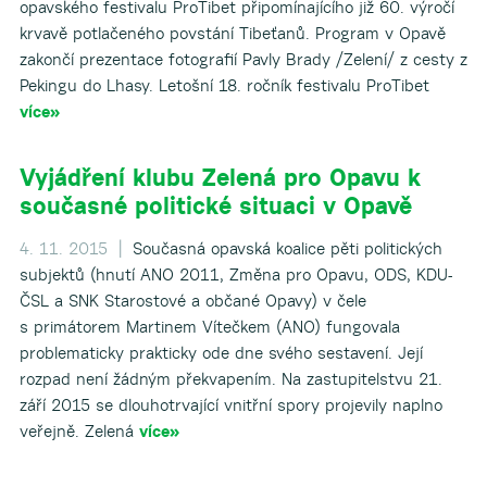
opavského festivalu ProTibet připomínajícího již 60. výročí
krvavě potlačeného povstání Tibeťanů. Program v Opavě
zakončí prezentace fotografií Pavly Brady /Zelení/ z cesty z
Pekingu do Lhasy. Letošní 18. ročník festivalu ProTibet
více»
Vyjádření klubu Zelená pro Opavu k
současné politické situaci v Opavě
4. 11. 2015 |
Současná opavská koalice pěti politických
subjektů (hnutí ANO 2011, Změna pro Opavu, ODS, KDU-
ČSL a SNK Starostové a občané Opavy) v čele
s primátorem Martinem Vítečkem (ANO) fungovala
problematicky prakticky ode dne svého sestavení. Její
rozpad není žádným překvapením. Na zastupitelstvu 21.
září 2015 se dlouhotrvající vnitřní spory projevily naplno
veřejně. Zelená
více»