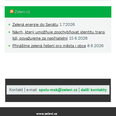
Zeleni.cz
Zelená energie do Senátu
1.7.2026
Návrh, který umožňuje zpochybňovat identitu trans
lidí, považujeme za nepřijatelný
15.6.2026
Přinášíme zelená řešení pro města i obce
8.6.2026
Kontakt | e-mail:
spolu-msk@zeleni.cz
|
další kontakty
www.zeleni.cz