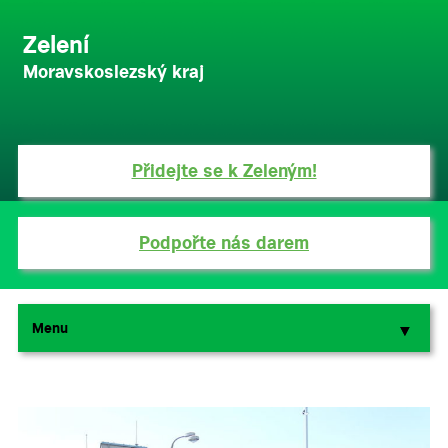
Zelení
Moravskoslezský kraj
Přidejte se k Zeleným!
Podpořte nás darem
Menu
▼
▼