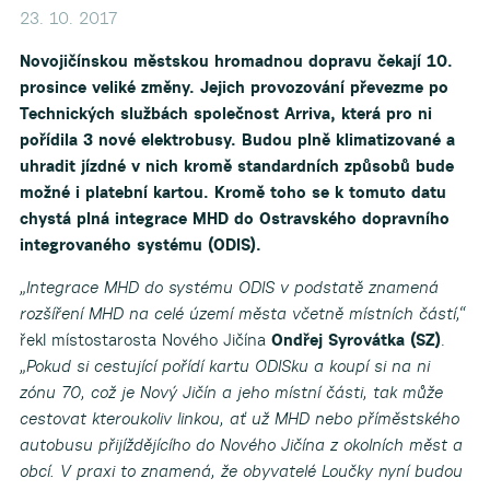
23. 10. 2017
Novojičínskou městskou hromadnou dopravu čekají 10.
prosince veliké změny. Jejich provozování převezme po
Technických službách společnost Arriva, která pro ni
pořídila 3 nové elektrobusy. Budou plně klimatizované a
uhradit jízdné v nich kromě standardních způsobů bude
možné i platební kartou. Kromě toho se k tomuto datu
chystá plná integrace MHD do Ostravského dopravního
integrovaného systému (ODIS).
„Integrace MHD do systému ODIS v podstatě znamená
rozšíření MHD na celé území města včetně místních částí,“
řekl místostarosta Nového Jičína
Ondřej Syrovátka (SZ)
.
„Pokud si cestující pořídí kartu ODISku
a koupí si na ni
zónu 70, což je Nový Jičín a jeho místní části, tak může
cestovat kteroukoliv linkou, ať už MHD nebo příměstského
autobusu přijíždějícího do Nového Jičína z okolních měst a
obcí. V praxi to znamená, že obyvatelé Loučky nyní budou