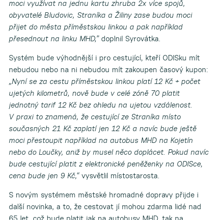
moci využívat na jednu kartu zhruba 2x více spojů,
obyvatelé Bludovic, Straníka a Žiliny zase budou moci
přijet do města příměstskou linkou a pak například
přesednout na linku MHD,”
doplnil Syrovátka.
Systém bude výhodnější i pro cestující, kteří ODISku mít
nebudou nebo na ni nebudou mít zakoupen časový kupon:
„Nyní se za cestu příměstskou linkou platí 12 Kč + počet
ujetých kilometrů, nově bude v celé zóně 70 platit
jednotný tarif 12 Kč bez ohledu na ujetou vzdálenost.
V praxi to znamená, že cestující ze Straníka místo
současných 21 Kč zaplatí jen 12 Kč a navíc bude ještě
moci přestoupit například na autobus MHD na Kojetín
nebo do Loučky, aniž by musel něco doplácet. Pokud navíc
bude cestující platit z elektronické peněženky na ODISce,
cena bude jen 9 Kč,“
vysvětlil místostarosta.
S novým systémem městské hromadné dopravy přijde i
další novinka, a to, že cestovat jí mohou zdarma lidé nad
65 let, což bude platit jak na autobusy MHD, tak na