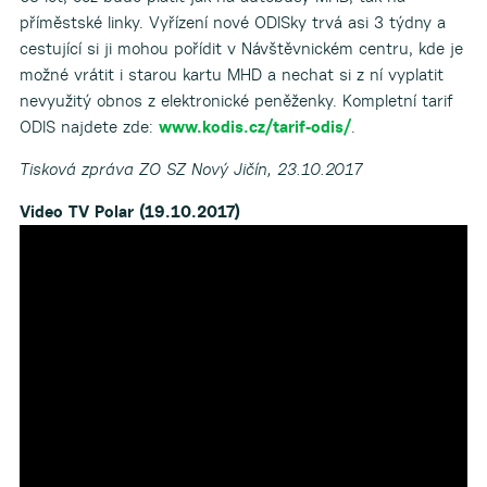
příměstské linky. Vyřízení nové ODISky trvá asi 3 týdny a
cestující si ji mohou pořídit v Návštěvnickém centru, kde je
možné vrátit i starou kartu MHD a nechat si z ní vyplatit
nevyužitý obnos z elektronické peněženky. Kompletní tarif
ODIS najdete zde:
www.kodis.cz/tarif-odis/
.
Tisková zpráva ZO SZ Nový Jičín, 23.10.2017
Video TV Polar (19.10.2017)