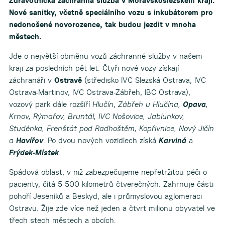
Zdravotnická záchranná služba v Moravskoslezském kraji.
Nové sanitky, včetně speciálního vozu s inkubátorem pro
nedonošené novorozence, tak budou jezdit v mnoha
městech.
Jde o největší obměnu vozů záchranné služby v našem
kraji za posledních pět let. Čtyři nové vozy získají
záchranáři v
Ostravě
(středisko IVC Slezská Ostrava, IVC
Ostrava-Martinov, IVC Ostrava-Zábřeh, IBC Ostrava),
vozový park dále rozšíří
Hlučín
,
Zábřeh u Hlučína,
Opava
,
Krnov, Rýmařov, Bruntál, IVC Nošovice, Jablunkov,
Studénka, Frenštát pod Radhoštěm, Kopřivnice, Nový Jičín
a
Havířov
. Po dvou nových vozidlech získá
Karviná
a
Frýdek-Místek
.
Spádová oblast, v niž zabezpečujeme nepřetržitou péči o
pacienty, čítá 5 500 kilometrů čtverečných. Zahrnuje části
pohoří Jeseníků a Beskyd, ale i průmyslovou aglomeraci
Ostravu. Žije zde více než jeden a čtvrt milionu obyvatel ve
třech stech městech a obcích.