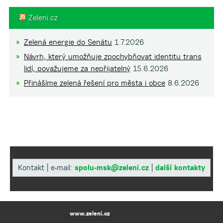
Zeleni.cz
Zelená energie do Senátu
1.7.2026
Návrh, který umožňuje zpochybňovat identitu trans
lidí, považujeme za nepřijatelný
15.6.2026
Přinášíme zelená řešení pro města i obce
8.6.2026
Kontakt | e-mail:
spolu-msk@zeleni.cz
|
další kontakty
www.zeleni.cz