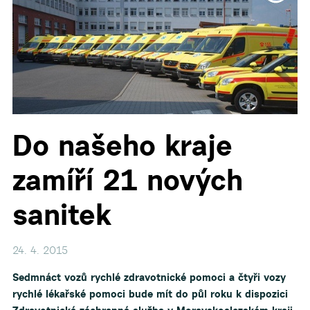
▼
Do našeho kraje
zamíří 21 nových
sanitek
24. 4. 2015
Sedmnáct vozů rychlé zdravotnické pomoci a čtyři vozy
rychlé lékařské pomoci bude mít do půl roku k dispozici