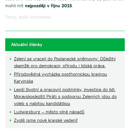
mohli mít
nejpozději v říjnu 2015
.
Zdroj, další informace
Aktuální články
Zelení se vracejí do Poslanecké sněmovny: Důležitý
okamžik pro demokracii, přírodu i lidská práva.
Přírodovědná vycházka posthornickou krajinou
Karvinska
Lepší životní a pracovní podmínky, investice do lidí.
Moravskoslezští Piráti s podporou Zelených jdou do
voleb s nabitou kandidátkou
Ludwigsburg – město plné nápadů
Zvolili jsme nové krajské vedení!