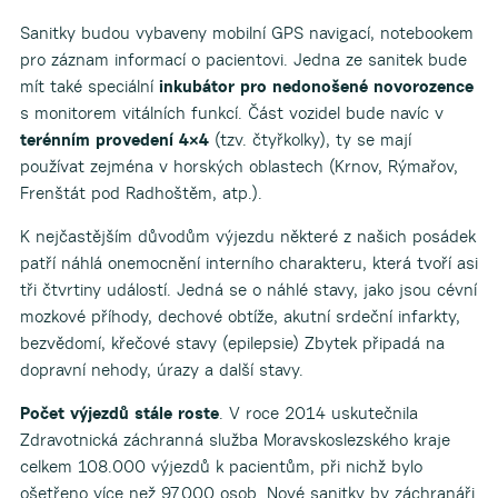
Sanitky budou vybaveny mobilní GPS navigací, notebookem
pro záznam informací o pacientovi. Jedna ze sanitek bude
mít také speciální
inkubátor pro nedonošené novorozence
s monitorem vitálních funkcí. Část vozidel bude navíc v
terénním provedení 4×4
(tzv. čtyřkolky), ty se mají
používat zejména v horských oblastech (Krnov, Rýmařov,
Frenštát pod Radhoštěm, atp.).
K nejčastějším důvodům výjezdu některé z našich posádek
patří náhlá onemocnění interního charakteru, která tvoří asi
tři čtvrtiny událostí. Jedná se o náhlé stavy, jako jsou cévní
mozkové příhody, dechové obtíže, akutní srdeční infarkty,
bezvědomí, křečové stavy (epilepsie) Zbytek připadá na
dopravní nehody, úrazy a další stavy.
Počet výjezdů stále roste
. V roce 2014 uskutečnila
Zdravotnická záchranná služba Moravskoslezského kraje
celkem 108.000 výjezdů k pacientům, při nichž bylo
ošetřeno více než 97.000 osob. Nové sanitky by záchranáři