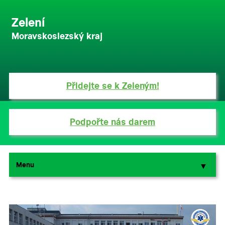
Zelení
Moravskoslezský kraj
Přidejte se k Zeleným!
Podpořte nás darem
Menu
▼
▼