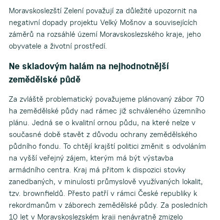
Moravskoslezští Zelení považují za důležité upozornit na
negativní dopady projektu Velký Mošnov a souvisejících
záměrů na rozsáhlé území Moravskoslezského kraje, jeho
obyvatele a životní prostředí.
Ne skladovým halám na nejhodnotnější
zemědělské půdě
Za zvláště problematický považujeme plánovaný zábor 70
ha zemědělské půdy nad rámec již schváleného územního
plánu. Jedná se o kvalitní ornou půdu, na které nelze v
současné době stavět z důvodu ochrany zemědělského
půdního fondu. To chtějí krajští politici změnit s odvoláním
na vyšší veřejný zájem, kterým má být výstavba
armádního centra. Kraj má přitom k dispozici stovky
zanedbaných, v minulosti průmyslově využívaných lokalit,
tzv. brownfieldů. Přesto patří v rámci České republiky k
rekordmanům v záborech zemědělské půdy. Za posledních
10 let v Moravskoslezském kraji nenávratně zmizelo