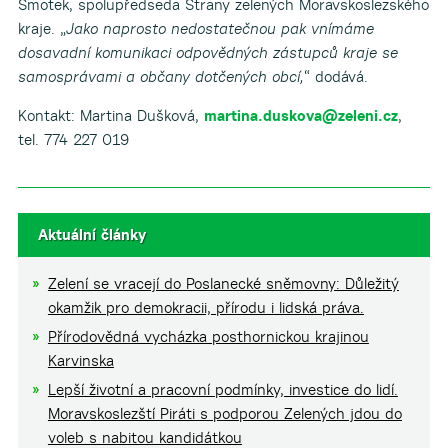
Šmotek, spolupředseda Strany zelených Moravskoslezského
kraje. „
Jako naprosto nedostatečnou pak vnímáme
dosavadní komunikaci odpovědných zástupců kraje se
samosprávami a občany dotčených obcí,
“ dodává.
Kontakt: Martina Dušková,
martina.duskova@zeleni.cz
,
tel. 774 227 019
Aktuální články
Zelení se vracejí do Poslanecké sněmovny: Důležitý
okamžik pro demokracii, přírodu i lidská práva.
Přírodovědná vycházka posthornickou krajinou
Karvinska
Lepší životní a pracovní podmínky, investice do lidí.
Moravskoslezští Piráti s podporou Zelených jdou do
voleb s nabitou kandidátkou