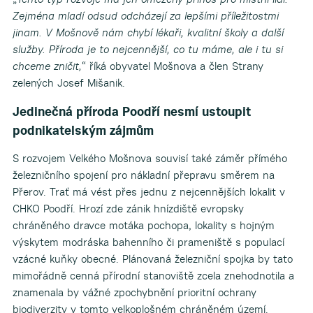
Zejména mladí odsud odcházejí za lepšími příležitostmi
jinam. V Mošnově nám chybí lékaři, kvalitní školy a další
služby. Příroda je to nejcennější, co tu máme, ale i tu si
chceme zničit,
“ říká obyvatel Mošnova a člen Strany
zelených Josef Mišanik.
Jedinečná příroda Poodří nesmí ustoupit
podnikatelským zájmům
S rozvojem Velkého Mošnova souvisí také záměr přímého
železničního spojení pro nákladní přepravu směrem na
Přerov. Trať má vést přes jednu z nejcennějších lokalit v
CHKO Poodří. Hrozí zde zánik hnízdiště evropsky
chráněného dravce motáka pochopa, lokality s hojným
výskytem modráska bahenního či prameniště s populací
vzácné kuňky obecné. Plánovaná železniční spojka by tato
mimořádně cenná přírodní stanoviště zcela znehodnotila a
znamenala by vážné zpochybnění prioritní ochrany
biodiverzity v tomto velkoplošném chráněném území.