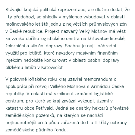
Stávající krajská politická reprezentace, ale dlužno dodat, že
i ty předchozí, se shlédly v myšlence vybudovat v oblasti
mošnovského letiště jednu z největších průmyslových zón
v České republice. Projekt nazvaný Velký Mošnov má vést
ke vzniku obřího logistického centra na křižovatce letecké,
železniční a silniční dopravy. Snahou je najít náhradní
využití pro letiště, které navzdory masivním finančním
injekcím nedokáže konkurovat v oblasti osobní dopravy
blízkému letišti v Katowicích.
V polovině loňského roku kraj uzavřel memorandum o
spolupráci při rozvoji Velkého Mošnova s Armádou České
republiky. V oblasti má vzniknout armádní logistické
centrum, pro které se kraj zavázal vykoupit území v
katastru obce Petřvald. Jedná se desítky hektarů převážně
zemědělských pozemků, na kterých se nachází
nejhodnotnější orná půda zařazená do I. a II. třídy ochrany
zemědělského půdního fondu.