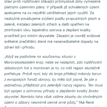
staví proti rozšiřování stávající průmyslové zóny vymezené
platnými územními plány. V případě již schválených území
apelujeme na co největší udržitelnost jejich využití. Za
nezbytné považujeme zvýšení podílu propustných ploch a
zeleně, instalaci zelených střech a další opatření na
zmírňování vlivu tepelného ostrova a zlepšení kvality
prostředí pro místní obyvatele. Zásadní je rovněž snižovat
světelné znečištění, které má nezanedbatelné dopady na
zdraví lidí i přírodu.
„
Když se podíváme na současnou situaci v
Moravskoslezském kraji, nelze se nezeptat, zda rozšiřování
skladových hal a montoven je to, co náš region skutečně
potřebuje. Právě nyní, kdy do kraje přitékají miliardy korun
z evropských fondů obnovy, by mělo být jasné, že jde o
jedinečnou příležitost pro zelenější rozvoj regionu. Ten musí
být spojen s ochranou přírody a zlepšením kvality života
obyvatel. Namísto toho však vidíme zásahy do chráněných
území a zábory nesmírně cenné orné půdy,
“ říká René