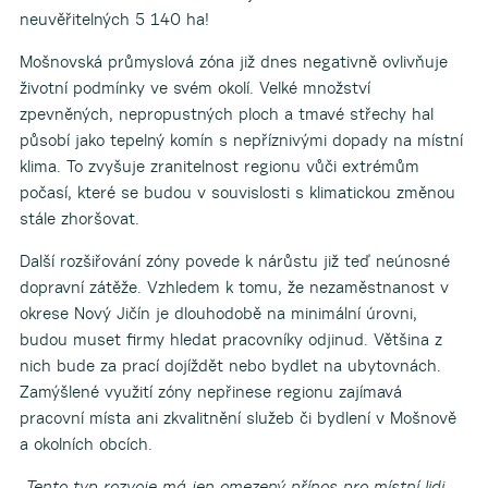
neuvěřitelných 5 140 ha!
Mošnovská průmyslová zóna již dnes negativně ovlivňuje
životní podmínky ve svém okolí. Velké množství
zpevněných, nepropustných ploch a tmavé střechy hal
působí jako tepelný komín s nepříznivými dopady na místní
klima. To zvyšuje zranitelnost regionu vůči extrémům
počasí, které se budou v souvislosti s klimatickou změnou
stále zhoršovat.
Další rozšiřování zóny povede k nárůstu již teď neúnosné
dopravní zátěže. Vzhledem k tomu, že nezaměstnanost v
okrese Nový Jičín je dlouhodobě na minimální úrovni,
budou muset firmy hledat pracovníky odjinud. Většina z
nich bude za prací dojíždět nebo bydlet na ubytovnách.
Zamýšlené využití zóny nepřinese regionu zajímavá
pracovní místa ani zkvalitnění služeb či bydlení v Mošnově
a okolních obcích.
„
Tento typ rozvoje má jen omezený přínos pro místní lidi.