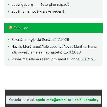
Ludwigsburg – město plné nápadů
Zvolili jsme nové krajské vedení!
Zeleni.cz
Zelená energie do Senátu
1.7.2026
Návrh, který umožňuje zpochybňovat identitu trans
lidí, považujeme za nepřijatelný
15.6.2026
Přinášíme zelená řešení pro města i obce
8.6.2026
Kontakt | e-mail:
spolu-msk@zeleni.cz
|
další kontakty