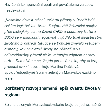
Navržená kompenzační opatření považujeme za zcela
neadekvátní.
„
Nesmíme dovolit ničení unikátní přírody v Poodří kvůli
ziskům logistických firem. K výstavbě železniční spojky
přes biologicky cenná území CHKO a soustavy Natura
2000 se v minulosti negativně vyjádřilo také Ministerstvo
životního prostředí. Situace se bohužel změnila vstupem
armády, kdy nevratné škody na přírodě jsou
odůvodňovány převažujícím veřejným zájmem obrany
státu. Domníváme se, že jde jen o záminku, aby si kraj
prosadil svou,
“ upozorňuje Martina Dušková,
spolupředsedkyně Strany zelených Moravskoslezského
kraje.
Udržitelný rozvoj znamená lepší kvalitu života v
regionu
Strana zelených Moravskoslezského kraje se jednoznačně