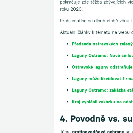
pokračuje zde těžba zbývajících ví
roku 2020.
Problematice se dlouhodobě věnují 
Aktuální články k tématu na webu 
Předseda ostravských zelen
Laguny Ostramo: Nové smlou
Ostravské laguny odstraňuje
Laguny může likvidovat firm
Laguny Ostramo: zakázka stá
Kraj vyhlásil zakázku na ods
4. Povodně vs. s
Téma
protipovodňové ochrany
se 