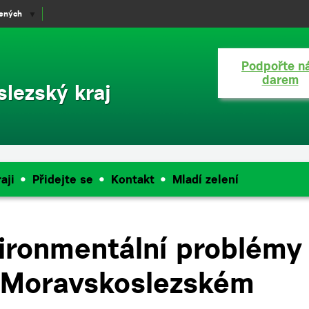
lených
▼
Podpořte n
darem
lezský kraj
aji
Přidejte se
Kontakt
Mladí zelení
vironmentální problémy
 Moravskoslezském