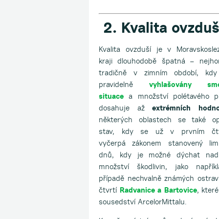
2. Kvalita ovzduš
Kvalita ovzduší je v Moravskosl
kraji dlouhodobě špatná – nejhor
tradičně v zimním období, kdy
pravidelně
vyhlašovány sm
situace
a množství polétavého p
dosahuje až
extrémních hodno
některých oblastech se také op
stav, kdy se už v prvním čtvr
vyčerpá zákonem stanovený lim
dnů, kdy je možné dýchat nadli
množství škodlivin, jako napřík
případě nechvalně známých ostra
čtvrtí
Radvanice a Bartovice
, které
sousedství ArcelorMittalu.