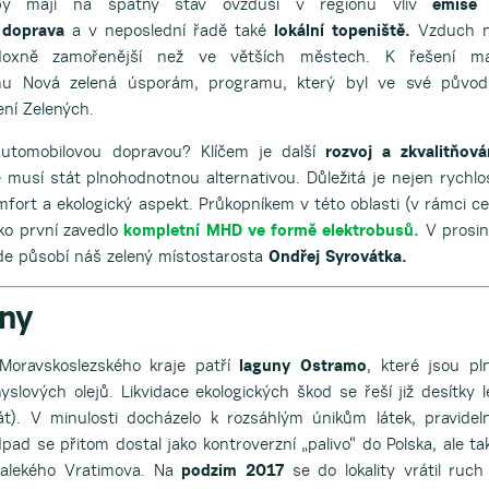
oby mají na špatný stav ovzduší v regionu vliv
emise
á doprava
a v neposlední řadě také
lokální topeniště.
Vzduch 
doxně zamořenější než ve větších městech. K řešení ma
 Nová zelená úsporám, programu, který byl ve své původ
ení Zelených.
 automobilovou dopravou? Klíčem je další
rozvoj a
zkvalitňová
e musí stát plnohodnotnou alternativou. Důležitá je nejen rychlo
omfort a ekologický aspekt. Průkopníkem v této oblasti (v rámci ce
ako první zavedlo
kompletní MHD ve formě elektrobusů.
V prosin
kde působí náš zelený místostarosta
Ondřej Syrovátka.
uny
Moravskoslezského kraje patří
laguny Ostramo
, které jsou pl
ových olejů. Likvidace ekologických škod se řeší již desítky l
t). V minulosti docházelo k rozsáhlým únikům látek, pravidel
ad se přitom dostal jako kontroverzní „palivo“ do Polska, ale ta
dalekého Vratimova. Na
podzim 2017
se do lokality vrátil ruch