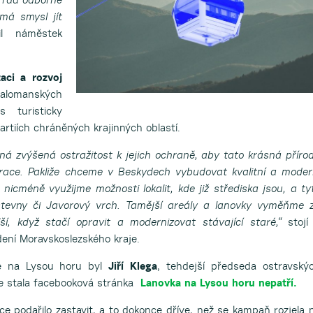
emá smysl jít
il náměstek
aci a rozvoj
alomanských
 turisticky
artiích chráněných krajinných oblastí.
ná zvýšená ostražitost k jejich ochraně, aby tato krásná příro
race. Pakliže chceme v Beskydech vybudovat kvalitní a moder
 nicméně využijme možnosti lokalit, kde již střediska jsou, a ty
stevny či Javorový vrch. Tamější areály a lanovky vyměňme 
ší, když stačí opravit a modernizovat stávající staré,“
stojí
ení Moravskoslezského kraje.
ce na Lysou horu byl
Jiří Klega
, tehdejší předseda ostravský
e stala facebooková stránka
Lanovka na Lysou horu nepatří.
e podařilo zastavit, a to dokonce dříve, než se kampaň rozjela 