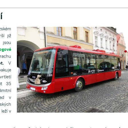
í
ezském
ší již
 jsou
ogové
rachu
t.
V
akuje
tletí
it 35
mitní
lad v
vských
 leží v