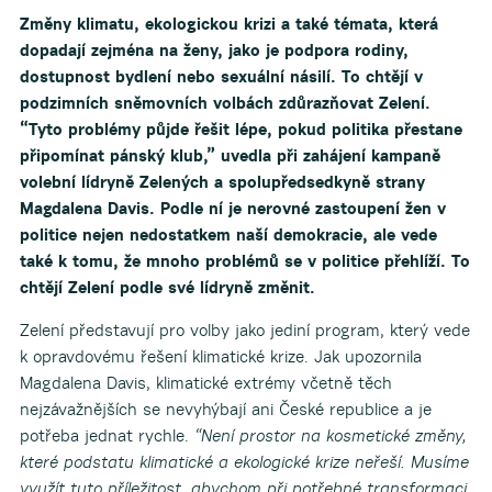
Změny klimatu, ekologickou krizi a také témata, která
dopadají zejména na ženy, jako je podpora rodiny,
dostupnost bydlení nebo sexuální násilí. To chtějí v
podzimních sněmovních volbách zdůrazňovat Zelení.
“Tyto problémy půjde řešit lépe, pokud politika přestane
připomínat pánský klub,” uvedla při zahájení kampaně
volební lídryně Zelených a spolupředsedkyně strany
Magdalena Davis. Podle ní je nerovné zastoupení žen v
politice nejen nedostatkem naší demokracie, ale vede
také k tomu, že mnoho problémů se v politice přehlíží. To
chtějí Zelení podle své lídryně změnit.
Zelení představují pro volby jako jediní program, který vede
k opravdovému řešení klimatické krize. Jak upozornila
Magdalena Davis, klimatické extrémy včetně těch
nejzávažnějších se nevyhýbají ani České republice a je
potřeba jednat rychle.
“Není prostor na kosmetické změny,
které podstatu klimatické a ekologické krize neřeší. Musíme
využít tuto příležitost, abychom při potřebné transformaci