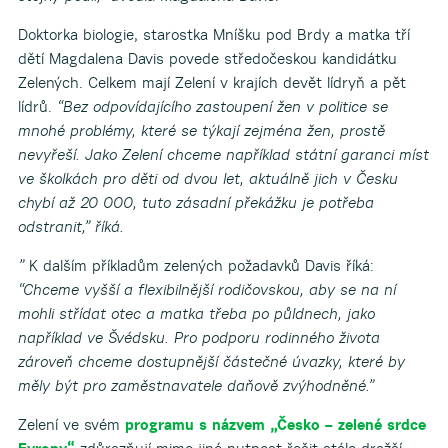
Doktorka biologie, starostka Mníšku pod Brdy a matka tří
dětí Magdalena Davis povede středočeskou kandidátku
Zelených. Celkem mají Zelení v krajích devět lídryň a pět
lídrů.
“Bez odpovídajícího zastoupení žen v politice se
mnohé problémy, které se týkají zejména žen, prostě
nevyřeší. Jako Zelení chceme například státní garanci míst
ve školkách pro děti od dvou let, aktuálně jich v Česku
chybí až 20 000, tuto zásadní překážku je potřeba
odstranit,” říká.
”
K dalším příkladům zelených požadavků Davis říká:
“Chceme vyšší a flexibilnější rodičovskou, aby se na ní
mohli střídat otec a matka třeba po půldnech, jako
například ve Švédsku. Pro podporu rodinného života
zároveň chceme dostupnější částečné úvazky, které by
měly být pro zaměstnavatele daňově zvýhodněné.”
Zelení ve svém
programu s názvem „Česko – zelené srdce