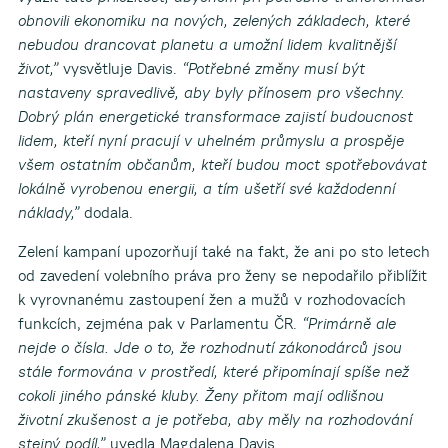
obnovili ekonomiku na nových, zelených základech, které
nebudou drancovat planetu a umožní lidem kvalitnější
život,”
vysvětluje Davis.
“Potřebné změny musí být
nastaveny spravedlivě, aby byly přínosem pro všechny.
Dobrý plán energetické transformace zajistí budoucnost
lidem, kteří nyní pracují v uhelném průmyslu a prospěje
všem ostatním občanům, kteří budou moct spotřebovávat
lokálně vyrobenou energii, a tím ušetří své každodenní
náklady,”
dodala.
Zelení kampaní upozorňují také na fakt, že ani po sto letech
od zavedení volebního práva pro ženy se nepodařilo přiblížit
k vyrovnanému zastoupení žen a mužů v rozhodovacích
funkcích, zejména pak v Parlamentu ČR.
“Primárně ale
nejde o čísla. Jde o to, že rozhodnutí zákonodárců jsou
stále formována v prostředí, které připomínají spíše než
cokoli jiného pánské kluby. Ženy přitom mají odlišnou
životní zkušenost a je potřeba, aby měly na rozhodování
stejný podíl,”
uvedla Magdalena Davis.