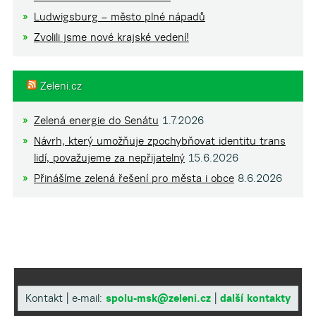
Ludwigsburg – město plné nápadů
Zvolili jsme nové krajské vedení!
Zeleni.cz
Zelená energie do Senátu
1.7.2026
Návrh, který umožňuje zpochybňovat identitu trans
lidí, považujeme za nepřijatelný
15.6.2026
Přinášíme zelená řešení pro města i obce
8.6.2026
Kontakt | e-mail:
spolu-msk@zeleni.cz
|
další kontakty