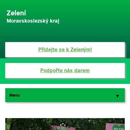
Zelení
Moravskoslezský kraj
Přidejte se k Zeleným!
Podpořte nás darem
Menu
▼
▼