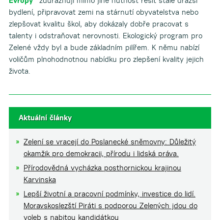
Evropy“
zdůrazňují mimo jiné nutnost řešit stále dražší
bydlení, připravovat zemi na stárnutí obyvatelstva nebo
zlepšovat kvalitu škol, aby dokázaly dobře pracovat s
talenty i odstraňovat nerovnosti. Ekologický program pro
Zelené vždy byl a bude základním pilířem. K němu nabízí
voličům plnohodnotnou nabídku pro zlepšení kvality jejich
života.
Aktuální články
Zelení se vracejí do Poslanecké sněmovny: Důležitý
okamžik pro demokracii, přírodu i lidská práva.
Přírodovědná vycházka posthornickou krajinou
Karvinska
Lepší životní a pracovní podmínky, investice do lidí.
Moravskoslezští Piráti s podporou Zelených jdou do
voleb s nabitou kandidátkou