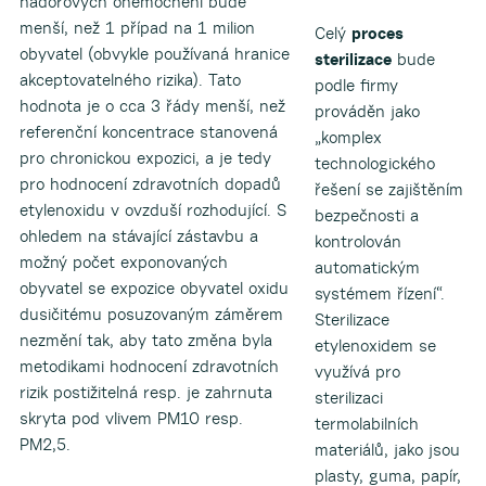
nádorových onemocnění bude
menší, než 1 případ na 1 milion
Celý
proces
obyvatel (obvykle používaná hranice
sterilizace
bude
akceptovatelného rizika). Tato
podle firmy
hodnota je o cca 3 řády menší, než
prováděn jako
referenční koncentrace stanovená
„komplex
pro chronickou expozici, a je tedy
technologického
pro hodnocení zdravotních dopadů
řešení se zajištěním
etylenoxidu v ovzduší rozhodující. S
bezpečnosti a
ohledem na stávající zástavbu a
kontrolován
možný počet exponovaných
automatickým
obyvatel se expozice obyvatel oxidu
systémem řízení“.
dusičitému posuzovaným záměrem
Sterilizace
nezmění tak, aby tato změna byla
etylenoxidem se
metodikami hodnocení zdravotních
využívá pro
rizik postižitelná resp. je zahrnuta
sterilizaci
skryta pod vlivem PM10 resp.
termolabilních
PM2,5.
materiálů, jako jsou
plasty, guma, papír,