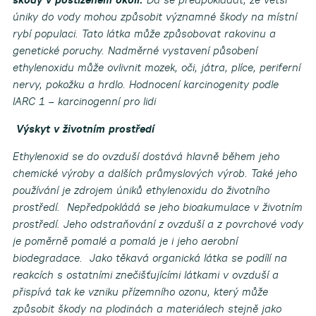
úniky do vody mohou způsobit významné škody na místní
rybí populaci. Tato látka může způsobovat rakovinu a
genetické poruchy. Nadměrné vystavení působení
ethylenoxidu může ovlivnit mozek, oči, játra, plíce, periferní
nervy, pokožku a hrdlo.
Hodnocení karcinogenity podle
IARC 1 – karcinogenní pro lidi
Výskyt v životním prostředí
Ethylenoxid se do ovzduší dostává hlavně během jeho
chemické výroby a dalších průmyslových výrob. Také jeho
používání je zdrojem úniků ethylenoxidu do životního
prostředí. Nepředpokládá se jeho bioakumulace v životním
prostředí. Jeho odstraňování z ovzduší a z povrchové vody
je poměrně pomalé a pomalá je i jeho aerobní
biodegradace. Jako těkavá organická látka se podílí na
reakcích s ostatními znečišťujícími látkami v ovzduší a
přispívá tak ke vzniku přízemního ozonu, který může
způsobit škody na plodinách a materiálech stejně jako