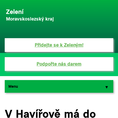
Zelení
Moravskoslezský kraj
Přidejte se k Zeleným!
Podpořte nás darem
Menu
▼
▼
V Havířově má do