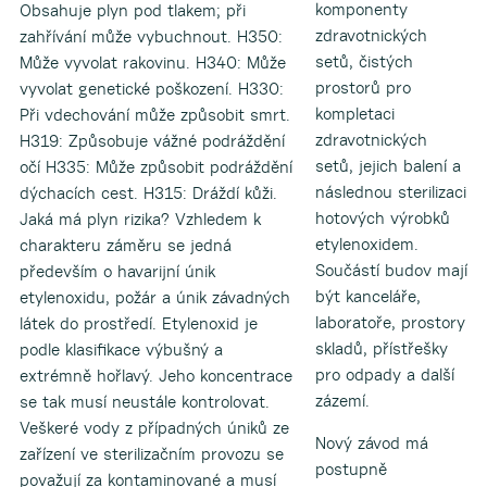
komponenty
Obsahuje plyn pod tlakem; při
zdravotnických
zahřívání může vybuchnout. H350:
setů, čistých
Může vyvolat rakovinu. H340: Může
prostorů pro
vyvolat genetické poškození. H330:
kompletaci
Při vdechování může způsobit smrt.
zdravotnických
H319: Způsobuje vážné podráždění
setů, jejich balení a
očí H335: Může způsobit podráždění
následnou sterilizaci
dýchacích cest. H315: Dráždí kůži.
hotových výrobků
Jaká má plyn rizika? Vzhledem k
etylenoxidem.
charakteru záměru se jedná
Součástí budov mají
především o havarijní únik
být kanceláře,
etylenoxidu, požár a únik závadných
laboratoře, prostory
látek do prostředí. Etylenoxid je
skladů, přístřešky
podle klasifikace výbušný a
pro odpady a další
extrémně hořlavý. Jeho koncentrace
zázemí.
se tak musí neustále kontrolovat.
Veškeré vody z případných úniků ze
Nový závod má
zařízení ve sterilizačním provozu se
postupně
považují za kontaminované a musí