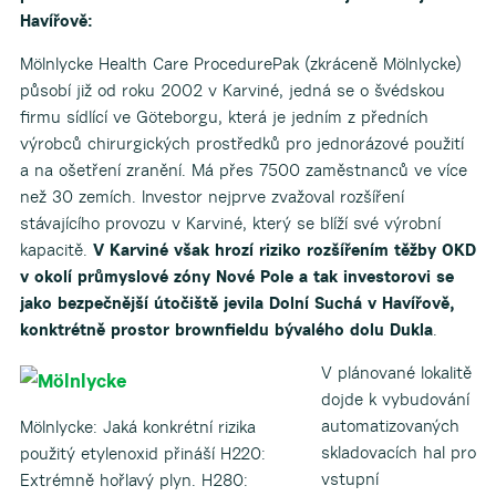
Havířově:
Mölnlycke Health Care ProcedurePak (zkráceně Mölnlycke)
působí již od roku 2002 v Karviné, jedná se o švédskou
firmu sídlící ve Göteborgu, která je jedním z předních
výrobců chirurgických prostředků pro jednorázové použití
a na ošetření zranění. Má přes 7500 zaměstnanců ve více
než 30 zemích. Investor nejprve zvažoval rozšíření
stávajícího provozu v Karviné, který se blíží své výrobní
kapacitě.
V Karviné však hrozí riziko rozšířením těžby OKD
v okolí průmyslové zóny Nové Pole a tak investorovi se
jako bezpečnější útočiště jevila Dolní Suchá v Havířově,
konktrétně prostor brownfieldu bývalého dolu Dukla
.
V plánované lokalitě
dojde k vybudování
automatizovaných
Mölnlycke: Jaká konkrétní rizika
skladovacích hal pro
použitý etylenoxid přináší H220:
vstupní
Extrémně hořlavý plyn. H280: