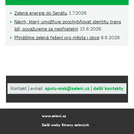
Zelená energie do Senátu
1.7.2026
Návrh, který umožňuje zpochybňovat identitu trans
lidí, považujeme za nepřijatelný
15.6.2026
Přinášíme zelená řešení pro města i obce
8.6.2026
Kontakt | e-mail:
spolu-msk@zeleni.cz
|
další kontakty
www.zeleni.cz
Další weby Strany zelených
▼