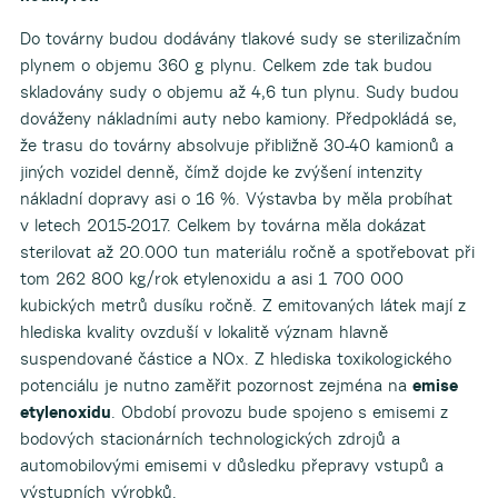
Do továrny budou dodávány tlakové sudy se sterilizačním
plynem o objemu 360 g plynu. Celkem zde tak budou
skladovány sudy o objemu až 4,6 tun plynu. Sudy budou
dováženy nákladními auty nebo kamiony. Předpokládá se,
že trasu do továrny absolvuje přibližně 30-40 kamionů a
jiných vozidel denně, čímž dojde ke zvýšení intenzity
nákladní dopravy asi o 16 %. Výstavba by měla probíhat
v letech 2015-2017. Celkem by továrna měla dokázat
sterilovat až 20.000 tun materiálu ročně a spotřebovat při
tom 262 800 kg/rok etylenoxidu a asi 1 700 000
kubických metrů dusíku ročně. Z emitovaných látek mají z
hlediska kvality ovzduší v lokalitě význam hlavně
suspendované částice a NOx. Z hlediska toxikologického
potenciálu je nutno zaměřit pozornost zejména na
emise
etylenoxidu
. Období provozu bude spojeno s emisemi z
bodových stacionárních technologických zdrojů a
automobilovými emisemi v důsledku přepravy vstupů a
výstupních výrobků.