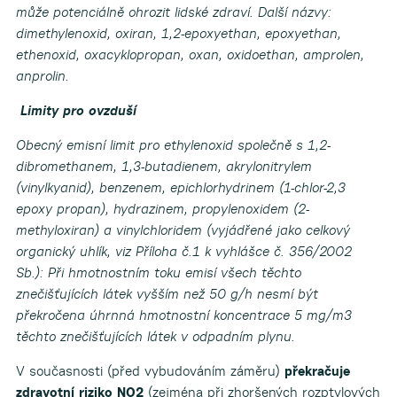
může potenciálně ohrozit lidské zdraví. Další názvy:
dimethylenoxid, oxiran, 1,2-epoxyethan, epoxyethan,
ethenoxid, oxacyklopropan, oxan, oxidoethan, amprolen,
anprolin.
Limity pro ovzduší
Obecný emisní limit pro ethylenoxid společně s 1,2-
dibromethanem, 1,3-butadienem, akrylonitrylem
(vinylkyanid), benzenem, epichlorhydrinem (1-chlor-2,3
epoxy propan), hydrazinem, propylenoxidem (2-
methyloxiran) a vinylchloridem (vyjádřené jako celkový
organický uhlík, viz Příloha č.1 k vyhlášce č. 356/2002
Sb.):
Při hmotnostním toku emisí všech těchto
znečišťujících látek vyšším než 50 g/h nesmí být
překročena úhrnná hmotnostní koncentrace 5 mg/m3
těchto znečišťujících látek v odpadním plynu.
V současnosti (před vybudováním záměru)
překračuje
zdravotní riziko NO2
(zejména při zhoršených rozptylových