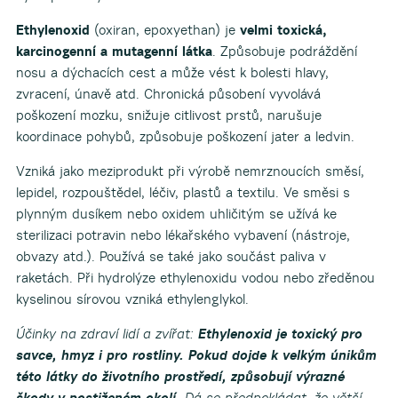
Ethylenoxid
(oxiran, epoxyethan) je
velmi toxická,
karcinogenní a mutagenní látka
. Způsobuje podráždění
nosu a dýchacích cest a může vést k bolesti hlavy,
zvracení, únavě atd. Chronická působení vyvolává
poškození mozku, snižuje citlivost prstů, narušuje
koordinace pohybů, způsobuje poškození jater a ledvin.
Vzniká jako meziprodukt při výrobě nemrznoucích směsí,
lepidel, rozpouštědel, léčiv, plastů a textilu. Ve směsi s
plynným dusíkem nebo oxidem uhličitým se užívá ke
sterilizaci potravin nebo lékařského vybavení (nástroje,
obvazy atd.). Používá se také jako součást paliva v
raketách. Při hydrolýze ethylenoxidu vodou nebo zředěnou
kyselinou sírovou vzniká ethylenglykol.
Účinky na zdraví lidí a zvířat:
Ethylenoxid je toxický pro
savce, hmyz i pro rostliny. Pokud dojde k velkým únikům
této látky do životního prostředí, způsobují výrazné
škody v postiženém okolí.
Dá se předpokládat, že větší