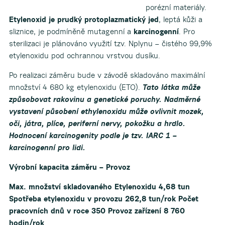
porézní materiály.
Etylenoxid je prudký protoplazmatický jed
, leptá kůži a
sliznice, je podmíněně mutagenní a
karcinogenní
. Pro
sterilizaci je plánováno využití tzv. Nplynu – čistého 99,9%
etylenoxidu pod ochrannou vrstvou dusíku.
Po realizaci záměru bude v závodě skladováno maximální
množství 4 680 kg etylenoxidu (ETO).
Tato látka může
způsobovat rakovinu a genetické poruchy. Nadměrné
vystavení působení ethylenoxidu může ovlivnit mozek,
oči, játra, plíce, periferní nervy, pokožku a hrdlo.
Hodnocení karcinogenity podle je tzv. IARC 1 –
karcinogenní pro lidi.
Výrobní kapacita zám
ě
ru – Provoz
Max. množství skladovaného Etylenoxidu 4,68 tun
Spotřeba etylenoxidu v provozu 262,8 tun/rok
Počet
pracovních dnů v roce 350
Provoz zařízení 8 760
hodin/rok