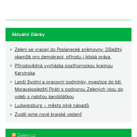
Aktuální články
Zelení se vracejí do Poslanecké sněmovny: Důležitý
okamžik pro demokracii, přírodu i lidská práva.
Přírodovědná vycházka posthornickou krajinou
Karvinska
Lepší životní a pracovní podmínky, investice do lidí.
Moravskoslezští Piráti s podporou Zelených jdou do
voleb s nabitou kandidátkou
Ludwigsburg – město plné nápadů
Zvolili jsme nové krajské vedení!
Zeleni.cz