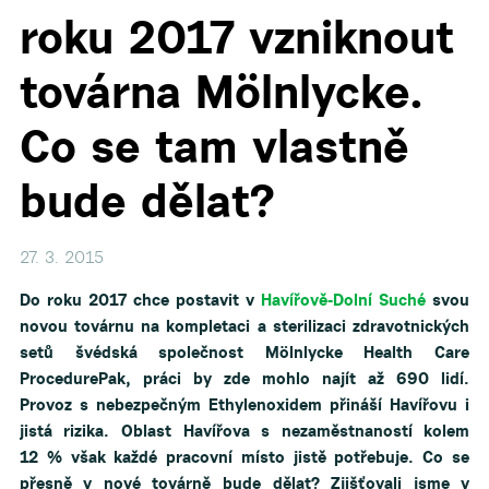
roku 2017 vzniknout
továrna Mölnlycke.
▼
Co se tam vlastně
bude dělat?
27. 3. 2015
Do roku 2017 chce postavit v
Havířově-Dolní Suché
svou
novou továrnu na kompletaci a sterilizaci zdravotnických
setů švédská společnost Mölnlycke Health Care
ProcedurePak, práci by zde mohlo najít až 690 lidí.
Provoz s nebezpečným Ethylenoxidem přináší Havířovu i
jistá rizika. Oblast Havířova s nezaměstnaností kolem
12 % však každé pracovní místo jistě potřebuje. Co se
přesně v nové továrně bude dělat? Zjišťovali jsme v