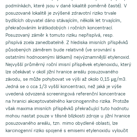
podmínkách, které jsou v dané lokalitě poměrně časté). V
posuzované lokalitě je zvýšené zdravotní riziko trvale
bydlících obyvatel dáno stávajícím, několik let trvajícím,
překračováním krátkodobých i ročních koncentrací.
Posuzovaný záměr k tomuto riziku nepřispívá, resp.
přispívá zcela zanedbatelně. Z hlediska imisních příspěvků
působených záměrem bude relativně (ve srovnání s
ostatními hodnocenými látkami) nejvýznamnější etylenoxid.
Nejvyšší průměrný roční imisní příspěvek etylenoxidu, který
lze očekávat v okolí jižní hranice areálu posuzovaného
závodu, se může pohybovat ve výši až okolo 0,15 μg/m3.
Jedná se o cca 1/3 vyšší koncentraci, než jaká je výše
uvedená odvozená screeningová referenční koncentrace
na hranici akceptovatelného karcinogenního rizika. Protože
však maxima imisních příspěvků překračující tuto hodnotu
mohou nastat pouze v těsné blízkosti zdroje u jižní hranice
posuzovaného areálu, tzn. mimo obydlené oblasti, lze
karcinogenní riziko spojené s emisemi etylenoxidu vyloučit