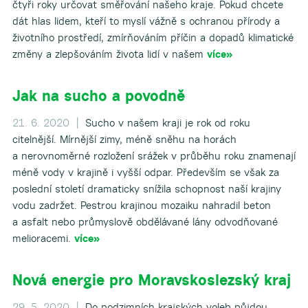
čtyři roky určovat směřování našeho kraje. Pokud chcete
dát hlas lidem, kteří to myslí vážně s ochranou přírody a
životního prostředí, zmírňováním příčin a dopadů klimatické
změny a zlepšováním života lidí v našem
více»
Jak na sucho a povodně
21. 6. 2020 |
Sucho v našem kraji je rok od roku
citelnější. Mírnější zimy, méně sněhu na horách
a nerovnoměrné rozložení srážek v průběhu roku znamenají
méně vody v krajině i vyšší odpar. Především se však za
poslední století dramaticky snížila schopnost naší krajiny
vodu zadržet. Pestrou krajinou mozaiku nahradil beton
a asfalt nebo průmyslově obdělávané lány odvodňované
melioracemi.
více»
Nová energie pro Moravskoslezský kraj
29. 5. 2020 |
Do podzimních krajských voleb půjdou