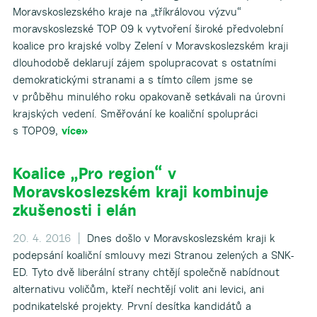
Moravskoslezského kraje na „tříkrálovou výzvu“
moravskoslezské TOP 09 k vytvoření široké předvolební
koalice pro krajské volby Zelení v Moravskoslezském kraji
dlouhodobě deklarují zájem spolupracovat s ostatními
demokratickými stranami a s tímto cílem jsme se
v průběhu minulého roku opakovaně setkávali na úrovni
krajských vedení. Směřování ke koaliční spolupráci
s TOP09,
více»
Koalice „Pro region“ v
Moravskoslezském kraji kombinuje
zkušenosti i elán
20. 4. 2016 |
Dnes došlo v Moravskoslezském kraji k
podepsání koaliční smlouvy mezi Stranou zelených a SNK­-
ED. Tyto dvě liberální strany chtějí společně nabídnout
alternativu voličům, kteří nechtějí volit ani levici, ani
podnikatelské projekty. První desítka kandidátů a