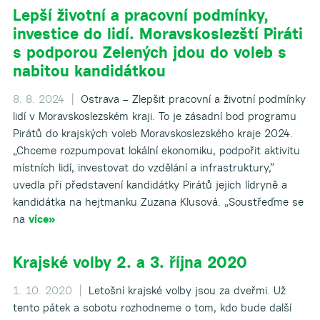
Lepší životní a pracovní podmínky,
investice do lidí. Moravskoslezští Piráti
s podporou Zelených jdou do voleb s
▼
nabitou kandidátkou
8. 8. 2024 |
Ostrava – Zlepšit pracovní a životní podmínky
lidí v Moravskoslezském kraji. To je zásadní bod programu
Pirátů do krajských voleb Moravskoslezského kraje 2024.
„Chceme rozpumpovat lokální ekonomiku, podpořit aktivitu
místních lidí, investovat do vzdělání a infrastruktury,”
uvedla při představení kandidátky Pirátů jejich lídryně a
kandidátka na hejtmanku Zuzana Klusová. „Soustřeďme se
na
více»
Krajské volby 2. a 3. října 2020
1. 10. 2020 |
Letošní krajské volby jsou za dveřmi. Už
tento pátek a sobotu rozhodneme o tom, kdo bude další