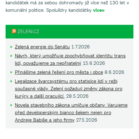
kandidátek má za sebou dohromady již více než 130 let v
komunální politice. Spolulídry kandidátky
více»
ZELENI.CZ
Zelená energie do Senátu
1.7.2026
Návrh, který umožňuje zpochybňovat identitu trans
lidí, považujeme za nepřijatelný
15.6.2026
Přinášíme zelená řešení pro města i obce
8.6.2026
Legalizace švarcsystému pro statisíce lidí v režii
současné vlády. Zelení požadují změny zákona pro
kurýry a další pracující.
28.5.2026
Novela stavebního zákona umlčuje občany. Varujeme
před developerským bianco šekem nejen pro
Andreje Babiše a jeho firmy
27.5.2026