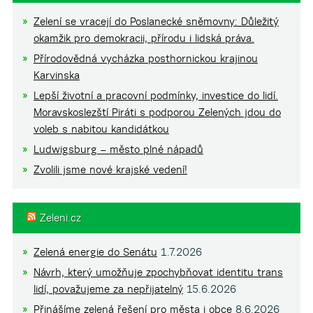
Zelení se vracejí do Poslanecké sněmovny: Důležitý
okamžik pro demokracii, přírodu i lidská práva.
Přírodovědná vycházka posthornickou krajinou
Karvinska
Lepší životní a pracovní podmínky, investice do lidí.
Moravskoslezští Piráti s podporou Zelených jdou do
voleb s nabitou kandidátkou
Ludwigsburg – město plné nápadů
Zvolili jsme nové krajské vedení!
Zeleni.cz
Zelená energie do Senátu
1.7.2026
Návrh, který umožňuje zpochybňovat identitu trans
lidí, považujeme za nepřijatelný
15.6.2026
Přinášíme zelená řešení pro města i obce
8.6.2026