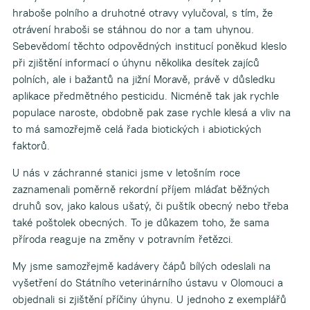
hraboše polního a druhotné otravy vylučoval, s tím, že
otrávení hraboši se stáhnou do nor a tam uhynou.
Sebevědomí těchto odpovědných institucí poněkud kleslo
při zjištění informací o úhynu několika desítek zajíců
polních, ale i bažantů na jižní Moravě, právě v důsledku
aplikace předmětného pesticidu. Nicméně tak jak rychle
populace naroste, obdobně pak zase rychle klesá a vliv na
to má samozřejmě celá řada biotických i abiotických
faktorů.
U nás v záchranné stanici jsme v letošním roce
zaznamenali poměrně rekordní příjem mláďat běžných
druhů sov, jako kalous ušatý, či puštík obecný nebo třeba
také poštolek obecných. To je důkazem toho, že sama
příroda reaguje na změny v potravním řetězci.
My jsme samozřejmě kadávery čápů bílých odeslali na
vyšetření do Státního veterinárního ústavu v Olomouci a
objednali si zjištění příčiny úhynu. U jednoho z exemplářů