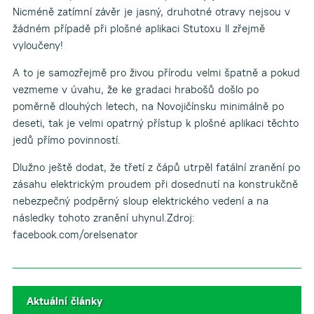
Nicméně zatímní závěr je jasný, druhotné otravy nejsou v
žádném případě při plošné aplikaci Stutoxu II zřejmě
vyloučeny!
A to je samozřejmě pro živou přírodu velmi špatně a pokud
vezmeme v úvahu, že ke gradaci hrabošů došlo po
poměrně dlouhých letech, na Novojičínsku minimálně po
deseti, tak je velmi opatrný přístup k plošné aplikaci těchto
jedů přímo povinností.
Dlužno ještě dodat, že třetí z čápů utrpěl fatální zranění po
zásahu elektrickým proudem při dosednutí na konstrukčně
nebezpečný podpěrný sloup elektrického vedení a na
následky tohoto zranění uhynul.Zdroj:
facebook.com/orelsenator
Aktuální články