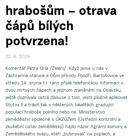
hrabošům – otrava
čápů bílých
▼
potvrzena!
22. 8. 2019
Komentář Petra Orla /Zelení/: Když jsme u nás v
Záchranná stanice a Dům přírody Poodří, Bartošovice ve
středu 14. srpna t.r. ráno přijali telefonickou informaci o
dvou mrtvých čápech a jednom zraněném na Opavsku,
ještě doznívala ostrá diskuse o tom, jestli plošně aplikovat
Stutox II a trávit tak v některých lokalitách gradující
populaci hraboše polního nebo ne. Ministerstvo
zemědělství společně s ÚKZÚZem (Ústřední kontrolní a
zkušební ústav zemědělský) hájilo názor Agrární komory a
Zemědělského svazu, kteří „bubnovali“ na poplach, a