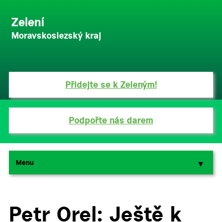
Zelení
Moravskoslezský kraj
Přidejte se k Zeleným!
Podpořte nás darem
Menu
▼
▼
Petr Orel: Ještě k