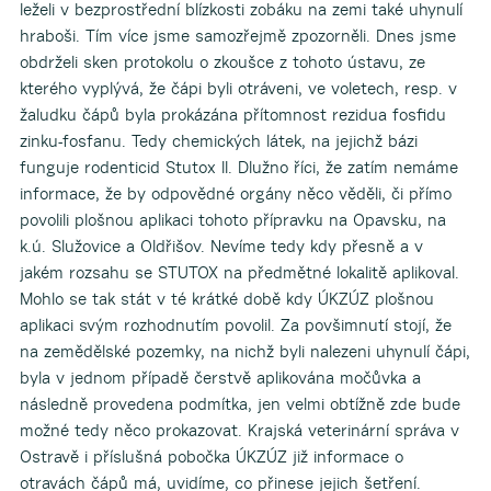
leželi v bezprostřední blízkosti zobáku na zemi také uhynulí
hraboši. Tím více jsme samozřejmě zpozorněli. Dnes jsme
obdrželi sken protokolu o zkoušce z tohoto ústavu, ze
kterého vyplývá, že čápi byli otráveni, ve voletech, resp. v
žaludku čápů byla prokázána přítomnost rezidua fosfidu
zinku-fosfanu. Tedy chemických látek, na jejichž bázi
funguje rodenticid Stutox II. Dlužno říci, že zatím nemáme
informace, že by odpovědné orgány něco věděli, či přímo
povolili plošnou aplikaci tohoto přípravku na Opavsku, na
k.ú. Služovice a Oldřišov. Nevíme tedy kdy přesně a v
jakém rozsahu se STUTOX na předmětné lokalitě aplikoval.
Mohlo se tak stát v té krátké době kdy ÚKZÚZ plošnou
aplikaci svým rozhodnutím povolil. Za povšimnutí stojí, že
na zemědělské pozemky, na nichž byli nalezeni uhynulí čápi,
byla v jednom případě čerstvě aplikována močůvka a
následně provedena podmítka, jen velmi obtížně zde bude
možné tedy něco prokazovat. Krajská veterinární správa v
Ostravě i příslušná pobočka ÚKZÚZ již informace o
otravách čápů má, uvidíme, co přinese jejich šetření.