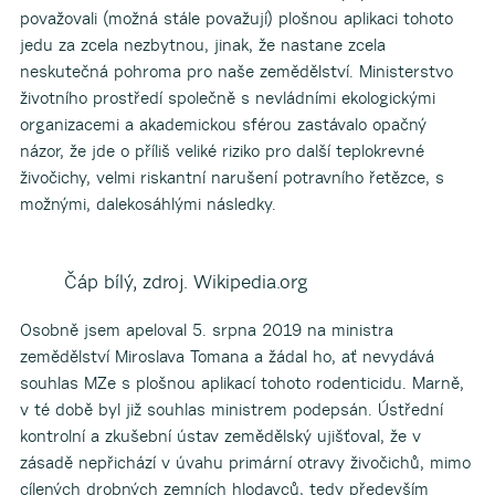
považovali (možná stále považují) plošnou aplikaci tohoto
jedu za zcela nezbytnou, jinak, že nastane zcela
neskutečná pohroma pro naše zemědělství. Ministerstvo
životního prostředí společně s nevládními ekologickými
organizacemi a akademickou sférou zastávalo opačný
názor, že jde o příliš veliké riziko pro další teplokrevné
živočichy, velmi riskantní narušení potravního řetězce, s
možnými, dalekosáhlými následky.
Čáp bílý, zdroj. Wikipedia.org
Osobně jsem apeloval 5. srpna 2019 na ministra
zemědělství Miroslava Tomana a žádal ho, ať nevydává
souhlas MZe s plošnou aplikací tohoto rodenticidu. Marně,
v té době byl již souhlas ministrem podepsán. Ústřední
kontrolní a zkušební ústav zemědělský ujišťoval, že v
zásadě nepřichází v úvahu primární otravy živočichů, mimo
cílených drobných zemních hlodavců, tedy především