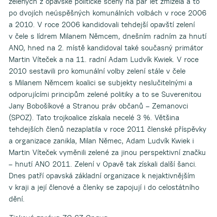
zelených z opavské politické scény na pár let zmizela a to
po dvojích neúspěšných komunálních volbách v roce 2006
a 2010. V roce 2006 kandidovali tehdejší opavští zelení
v čele s lídrem Milanem Němcem, dnešním radním za hnutí
ANO, hned na 2. místě kandidoval také současný primátor
Martin Víteček a na 11. radní Adam Ludvík Kwiek. V roce
2010 sestavili pro komunální volby zelení stále v čele
s Milanem Němcem koalici se subjekty neslučitelnými a
odporujícími principům zelené politiky a to se Suverenitou
Jany Bobošíkové a Stranou práv občanů – Zemanovci
(SPOZ). Tato trojkoalice získala necelé 3 %. Většina
tehdejších členů nezaplatila v roce 2011 členské příspěvky
a organizace zanikla, Milan Němec, Adam Ludvík Kwiek i
Martin Víteček vyměnili zelené za jinou perspektivní značku
– hnutí ANO 2011. Zelení v Opavě tak získali další šanci.
Dnes patří opavská základní organizace k nejaktivnějším
v kraji a její členové a členky se zapojují i do celostátního
dění.