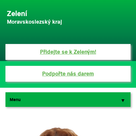
Zelení
Moravskoslezský kraj
Přidejte se k Zeleným!
Podpořte nás darem
Menu
▼
▼