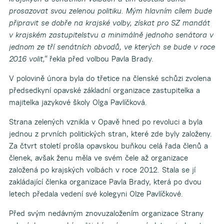
prosazovat svou zelenou politiku. Mým hlavním cílem bude
připravit se dobře na krajské volby, získat pro SZ mandát
v krajském zastupitelstvu a minimálně jednoho senátora v
jednom ze tří senátních obvodů, ve kterých se bude v roce
2016 volit,“
řekla před volbou Pavla Brady.
V polovině února byla do třetice na členské schůzi zvolena
předsedkyní opavské základní organizace zastupitelka a
majitelka jazykové školy Olga Pavlíčková.
Strana zelených vznikla v Opavě hned po revoluci a byla
jednou z prvních politických stran, které zde byly založeny.
Za čtvrt století prošla opavskou buňkou celá řada členů a
členek, avšak ženu měla ve svém čele až organizace
založená po krajských volbách v roce 2012. Stala se jí
zakládající členka organizace Pavla Brady, která po dvou
letech předala vedení své kolegyni Olze Pavlíčkové.
Před svým nedávným znovuzaložením organizace Strany