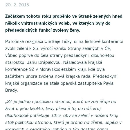
20. 2. 2015
Začátkem tohoto roku proběhlo ve Straně zelených hned
několik vnitrostranických voleb, ve kterých byly do
předsednických funkcí zvoleny ženy.
Po loňské rezignaci Ondřeje Lišky, si na lednové konferenci
zvolili zelení k 25. výročí vzniku Strany zelených v ČR,
vůbec poprvé do čela strany předsedkyni, dlouholetou
starostku, Janu Drápalovou. Následovala krajská
konference SZ v Moravskoslezském kraji, kde byla
začátkem února zvolena nová krajská rada. Předsedkyní
krajské organizace se stala opavská zastupitelka Pavla
Brady.
„SZ je jedinou politickou stranou, která se zaměřuje na
život a jeho kvalitu, tedy přesně to, co náš kraj
dlouhodobě potřebuje. Chci, aby se zelení v našem kraji
stali politickou stranou, která je brána na zřetel, uspěla v
krajských a senátních volbách a tím dostala šanci