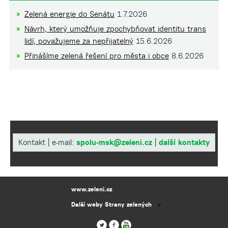
Zelená energie do Senátu
1.7.2026
Návrh, který umožňuje zpochybňovat identitu trans
lidí, považujeme za nepřijatelný
15.6.2026
Přinášíme zelená řešení pro města i obce
8.6.2026
Kontakt | e-mail:
spolu-msk@zeleni.cz
|
další kontakty
www.zeleni.cz
Další weby Strany zelených
▼