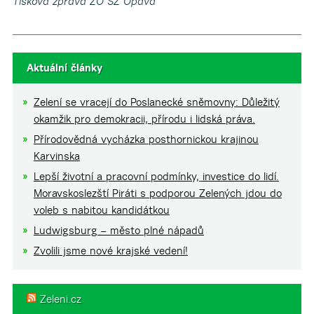
Tisková zpráva ZO SZ Opava
Aktuální články
Zelení se vracejí do Poslanecké sněmovny: Důležitý
okamžik pro demokracii, přírodu i lidská práva.
Přírodovědná vycházka posthornickou krajinou
Karvinska
Lepší životní a pracovní podmínky, investice do lidí.
Moravskoslezští Piráti s podporou Zelených jdou do
voleb s nabitou kandidátkou
Ludwigsburg – město plné nápadů
Zvolili jsme nové krajské vedení!
Zeleni.cz