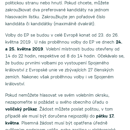
politickou stranu nebo hnutí. Pokud chcete, můžete
zakroužkovat dva preferované kandidáty na jednom
hlasovacím lístku. Zakroužkujte jen pořadové číslo
kandidáta či kandidátky (maximálně dvakrát).
Volby do EP se budou v celé Evropě konat od 23. do 26.
května 2019 . U nás proběhnou volby do EP ve dnech
24.
a 25. května 2019
. Volební místnosti budou otevřeny od
14 do 22 hodin, respektive od 8 do 14 hodin. Očekávalo se,
že budou prvními volbami po vystoupení Spojeného
království z Evropské unie ve zbývajících 27 členských
zemích. Nakonec však proběhnou volby i ve Spojeném
království.
Pokud nemůžete hlasovat ve svém volebním okrsku,
nezapomeňte si požádat u svého obecního úřadu o
voličský průkaz
. Žádost můžete poslat poštou, v tom
případě ale musí být doručena nejpozději do
pátku 17.
května
. Písemná žádost musí být opatřena úředně
ověřeným podpisem voliče, nebo zaslána v elektronické