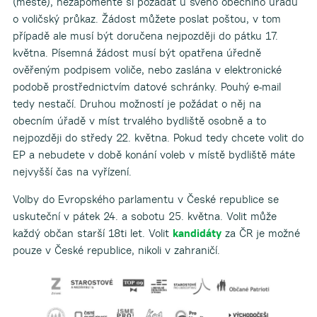
(městě), nezapomeňte si požádat u svého obecního úřadu
o voličský průkaz. Žádost můžete poslat poštou, v tom
případě ale musí být doručena nejpozději do pátku 17.
května. Písemná žádost musí být opatřena úředně
ověřeným podpisem voliče, nebo zaslána v elektronické
podobě prostřednictvím datové schránky. Pouhý e-mail
tedy nestačí. Druhou možností je požádat o něj na
obecním úřadě v míst trvalého bydliště osobně a to
nejpozději do středy 22. května. Pokud tedy chcete volit do
EP a nebudete v době konání voleb v místě bydliště máte
nejvyšší čas na vyřízení.
Volby do Evropského parlamentu v České republice se
uskuteční v pátek 24. a sobotu 25. května. Volit může
každý občan starší 18ti let. Volit
kandidáty
za ČR je možné
pouze v České republice, nikoli v zahraničí.