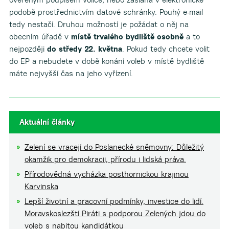
podobě prostřednictvím datové schránky. Pouhý e-mail
tedy nestačí. Druhou možností je požádat o něj na
obecním úřadě v
místě trvalého bydliště osobně
a to
nejpozději
do středy 22. května
. Pokud tedy chcete volit
do EP a nebudete v době konání voleb v místě bydliště
máte nejvyšší čas na jeho vyřízení.
Aktuální články
Zelení se vracejí do Poslanecké sněmovny: Důležitý
okamžik pro demokracii, přírodu i lidská práva.
Přírodovědná vycházka posthornickou krajinou
Karvinska
Lepší životní a pracovní podmínky, investice do lidí.
Moravskoslezští Piráti s podporou Zelených jdou do
voleb s nabitou kandidátkou