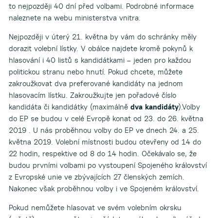
to nejpozději 40 dní před volbami. Podrobné informace
naleznete na webu ministerstva vnitra.
Nejpozději v úterý 21. května by vám do schránky měly
dorazit volební lístky. V obálce najdete kromě pokynů k
hlasování i 40 listů s kandidátkami – jeden pro každou
politickou stranu nebo hnutí. Pokud chcete, můžete
zakroužkovat dva preferované kandidáty na jednom
hlasovacím lístku. Zakroužkujte jen pořadové číslo
kandidáta či kandidátky (maximálně
dva kandidáty
).Volby
do EP se budou v celé Evropě konat od 23. do 26. května
2019 . U nás proběhnou volby do EP ve dnech 24. a 25.
května 2019. Volební místnosti budou otevřeny od 14 do
22 hodin, respektive od 8 do 14 hodin. Očekávalo se, že
budou prvními volbami po vystoupení Spojeného království
z Evropské unie ve zbývajících 27 členských zemích.
Nakonec však proběhnou volby i ve Spojeném království.
Pokud nemůžete hlasovat ve svém volebním okrsku