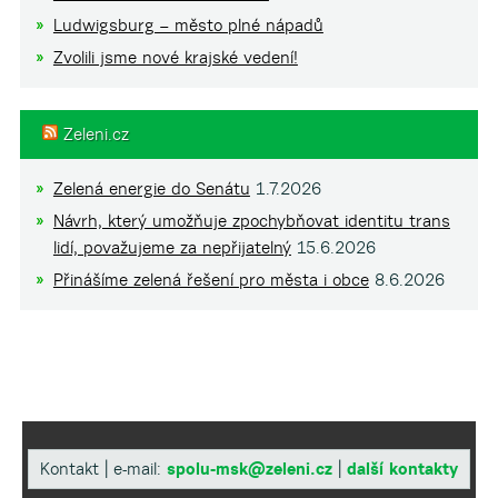
Ludwigsburg – město plné nápadů
Zvolili jsme nové krajské vedení!
Zeleni.cz
Zelená energie do Senátu
1.7.2026
Návrh, který umožňuje zpochybňovat identitu trans
lidí, považujeme za nepřijatelný
15.6.2026
Přinášíme zelená řešení pro města i obce
8.6.2026
Kontakt | e-mail:
spolu-msk@zeleni.cz
|
další kontakty