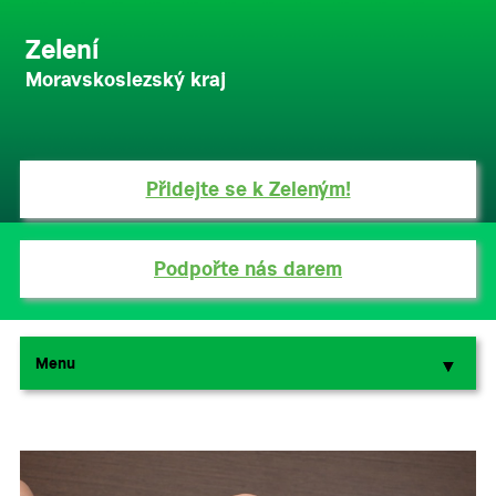
Zelení
Moravskoslezský kraj
Přidejte se k Zeleným!
Podpořte nás darem
Menu
▼
▼