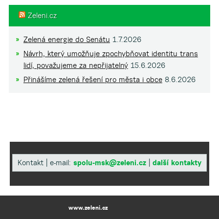
Zeleni.cz
Zelená energie do Senátu
1.7.2026
Návrh, který umožňuje zpochybňovat identitu trans
lidí, považujeme za nepřijatelný
15.6.2026
Přinášíme zelená řešení pro města i obce
8.6.2026
Kontakt | e-mail:
spolu-msk@zeleni.cz
|
další kontakty
www.zeleni.cz