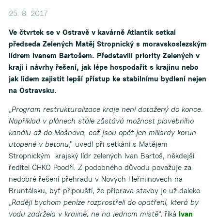
25. 8. 2017
Ve čtvrtek se v Ostravě v kavárně Atlantik setkal
předseda Zelených Matěj Stropnický s moravskoslezským
lídrem Ivanem Bartošem. Představili priority Zelených v
kraji i návrhy řešení, jak lépe hospodařit s krajinu nebo
jak lidem zajistit lepší přístup ke stabilnímu bydlení nejen
na Ostravsku.
„
Program restrukturalizace kraje není dotažený do konce.
Například v plánech stále zůstává možnost plavebního
kanálu až do Mošnova, což jsou opět jen miliardy korun
utopené v betonu
,“ uvedl při setkání s Matějem
Stropnickým krajský lídr zelených Ivan Bartoš, někdejší
ředitel CHKO Poodří. Z podobného důvodu považuje za
nedobré řešení přehradu v Nových Heřminovech na
Bruntálsku, byť připouští, že příprava stavby je už daleko.
„
Raději bychom peníze rozprostřeli do opatření, která by
vodu zadržela v krajině, ne na jednom místě
“, říká
Ivan