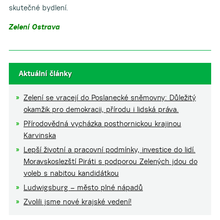
skutečné bydlení.
Zelení Ostrava
Aktuální články
Zelení se vracejí do Poslanecké sněmovny: Důležitý
okamžik pro demokracii, přírodu i lidská práva.
Přírodovědná vycházka posthornickou krajinou
Karvinska
Lepší životní a pracovní podmínky, investice do lidí.
Moravskoslezští Piráti s podporou Zelených jdou do
voleb s nabitou kandidátkou
Ludwigsburg – město plné nápadů
Zvolili jsme nové krajské vedení!