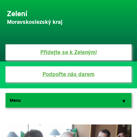
Zelení
Moravskoslezský kraj
Přidejte se k Zeleným!
Podpořte nás darem
Menu
▼
▼