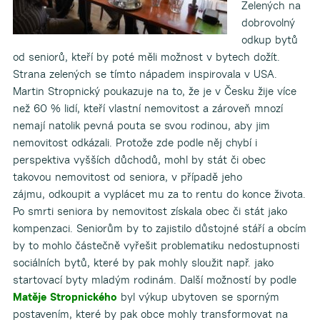
Zelených na
dobrovolný
odkup bytů
od seniorů, kteří by poté měli možnost v bytech dožít.
Strana zelených se tímto nápadem inspirovala v USA.
Martin Stropnický poukazuje na to, že je v Česku žije více
než 60 % lidí, kteří vlastní nemovitost a zároveň mnozí
nemají natolik pevná pouta se svou rodinou, aby jim
nemovitost odkázali. Protože zde podle něj chybí i
perspektiva vyšších důchodů, mohl by stát či obec
takovou nemovitost od seniora, v případě jeho
zájmu, odkoupit a vyplácet mu za to rentu do konce života.
Po smrti seniora by nemovitost získala obec či stát jako
kompenzaci. Seniorům by to zajistilo důstojné stáří a obcím
by to mohlo částečně vyřešit problematiku nedostupnosti
sociálních bytů, které by pak mohly sloužit např. jako
startovací byty mladým rodinám. Další možností by podle
Matěje Stropnického
byl výkup ubytoven se sporným
postavením, které by pak obce mohly transformovat na