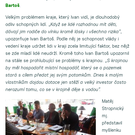
Bartoš
.
Velkým problémem kraje, který Ivan vidí, je dlouhodobý
odliv schopných lidí. „
Když se lidé rozhodnou mít děti,
dávají jim rodiče do vínku kromě lásky i všechna rizika“
,
upozorňuje Ivan Bartoš. Podle něj je schopnost vlády i
vedení kraje udržet lidi v kraji zcela limitující faktor, bez nějž
se zde mladí lidé neudrží. Kromě toho Ivan Bartoš upozornil
na stále se prohlubující se problémy s krajinou.
„S krajinou
by měl hospodařit místní hospodář, který se o pozemek
stará s cílem předat jej svým potomkům. Dnes k malým
vlastníkům dojdou dotace jen stěží a velký investor často
nerozumí tomu, co se v krajině děje s vodou“.
Matěj
Stropnický
mj.
představil
myšlenku