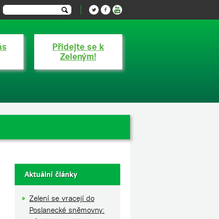
ás
Přidejte se k
Zeleným!
Aktuální články
Zelení se vracejí do
Poslanecké sněmovny: