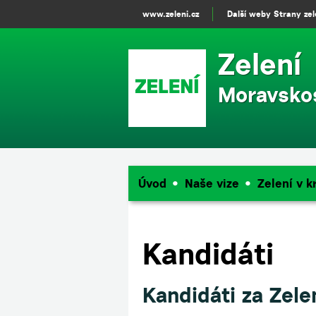
www.zeleni.cz
Další weby Strany ze
Zelení
Moravskos
Úvod
Naše vize
Zelení v kr
Kandidáti
Kandidáti za Zel