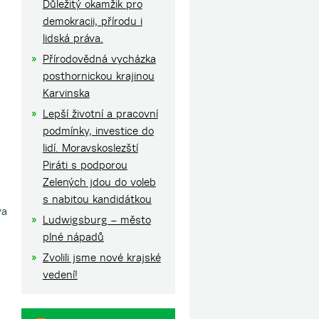
Důležitý okamžik pro
demokracii, přírodu i
lidská práva.
Přírodovědná vycházka
posthornickou krajinou
Karvinska
Lepší životní a pracovní
podmínky, investice do
lidí. Moravskoslezští
Piráti s podporou
Zelených jdou do voleb
s nabitou kandidátkou
va
Ludwigsburg – město
plné nápadů
Zvolili jsme nové krajské
vedení!