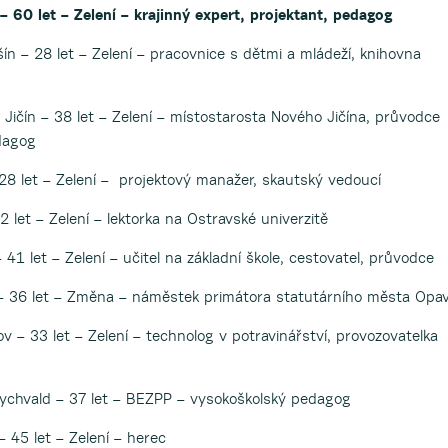
– 60 let – Zelení – krajinný expert, projektant, pedagog
ín – 28 let – Zelení – pracovnice s dětmi a mládeží, knihovna
Jičín – 38 let – Zelení – místostarosta Nového Jičína, průvodce
dagog
28 let – Zelení – projektový manažer, skautský vedoucí
 let – Zelení – lektorka na Ostravské univerzitě
 41 let – Zelení – učitel na základní škole, cestovatel, průvodce
 – 36 let – Změna – náměstek primátora statutárního města Opa
v – 33 let – Zelení – technolog v potravinářství, provozovatelka
Rychvald – 37 let – BEZPP – vysokoškolský pedagog
 45 let – Zelení – herec