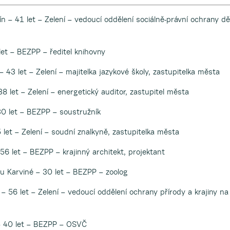
n – 41 let – Zelení – vedoucí oddělení sociálně-právní ochrany dě
let – BEZPP – ředitel knihovny
 43 let – Zelení – majitelka jazykové školy, zastupitelka města
38 let – Zelení – energetický auditor, zastupitel města
0 let – BEZPP – soustružník
 let – Zelení – soudní znalkyně, zastupitelka města
56 let – BEZPP – krajinný architekt, projektant
 u Karviné – 30 let – BEZPP – zoolog
– 56 let – Zelení – vedoucí oddělení ochrany přírody a krajiny na
– 40 let – BEZPP – OSVČ