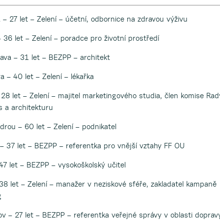
 – 27 let – Zelení – účetní, odbornice na zdravou výživu
 36 let – Zelení – poradce pro životní prostředí
rava – 31 let – BEZPP – architekt
– 40 let – Zelení – lékařka
8 let – Zelení – majitel marketingového studia, člen komise Rad
 a architekturu
drou – 60 let – Zelení – podnikatel
– 37 let – BEZPP – referentka pro vnější vztahy FF OU
47 let – BEZPP – vysokoškolský učitel
 38 let – Zelení – manažer v neziskové sféře, zakladatel kampaně
g
řov – 27 let – BEZPP – referentka veřejné správy v oblasti doprav