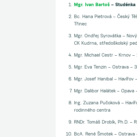
Mgr. Ivan Bartoš
– Studénka 
Bc. Hana Pietrová – Český Těš
Třinec
Mgr. Ondřej Syrovátka – Nový 
CK Kudrna, středoškolský pe
Mgr. Michael Cestr – Krnov – 
Mgr. Eva Tenzin – Ostrava – 32
Mgr. Josef Hanibal – Havířov –
Mgr. Dalibor Halátek – Opava
Ing. Zuzana Pučoková – Havířo
rodinného centra
RNDr. Tomáš Drobík, Ph.D. – 
BcA. René Šmotek – Ostrava –