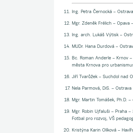
Ing. Petra Černocká – Ostrava
Mgr. Zdeněk Frélich – Opava –
Ing. arch. Lukáš Výtisk – Ost
MUDr. Hana Durdová – Ostrava 
Bc. Roman Anderle – Krnov – 2
města Krnova pro urbanismus
Jiří Tvarůžek – Suchdol nad O
Nela Parmová, DiS. – Ostrava 
Mgr. Martin Tomášek, Ph.D. – 
Mgr. Robin Ujfaluši – Praha –
Fotbal pro rozvoj, VŠ pedago
Kristýna Karin Olíková – Haví