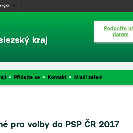
lených
▼
Podpořte n
darem
lezský kraj
aji
Přidejte se
Kontakt
Mladí zelení
ené pro volby do PSP ČR 2017