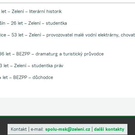
t – Zelení – literární historik
ín – 26 let – Zelení – studentka
ce – 53 let – Zelení – provozovatel malé vodní elektrárny, chovat
 36 let – BEZPP – dramaturg a turistický průvodce
3 let – Zelení – studentka práv
4 let – BEZPP – důchodce
Kontakt | e-mail:
spolu-msk@zeleni.cz
|
další kontakty