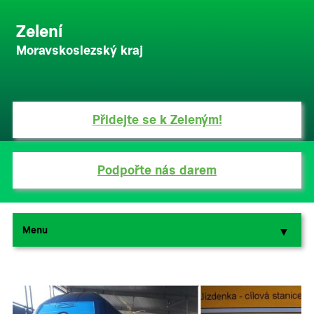
Zelení
Moravskoslezský kraj
Přidejte se k Zeleným!
Podpořte nás darem
Menu
▼
▼