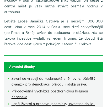
Mošnov v boji o nízkonákladové linky válcují, při cestě z
centra měst je však nutné strávit bezmála hodinu v
autobusu.
Letiště Leoše Janáčka Ostrava je s necelými 300.000
cestujícími v roce 2014 v Česku sice třetí nejvytíženější
(po Praze a Brně), avšak do budoucna je otázkou, zda se
taková investice vyplatí, vzhledem k tomu, že dosud létá
řádově více cestujících z polských Katovic či Krakova.
Aktuální články
Zelení se vracejí do Poslanecké sněmovny: Důležitý
okamžik pro demokracii, přírodu i lidská práva.
Přírodovědná vycházka posthornickou krajinou
Karvinska
Lepší životní a pracovní podmínky, investice do lidí.