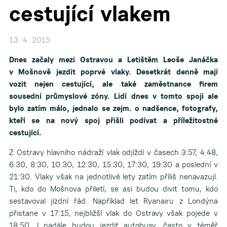
cestující vlakem
13. 4. 2015
Dnes začaly mezi Ostravou a Letištěm Leoše Janáčka
v Mošnově jezdit poprvé vlaky. Desetkrát denně mají
vozit nejen cestující, ale také zaměstnance firem
sousední průmyslové zóny. Lidí dnes v tomto spoji ale
bylo zatím málo, jednalo se zejm. o nadšence, fotografy,
kteří se na nový spoj přišli podívat a příležitostné
cestující.
Z Ostravy hlavního nádraží vlak odjíždí v časech 3:57, 4.48,
6:30, 8:30, 10:30, 12:30, 15:30, 17:30, 19:30 a poslední v
21:30. Vlaky však na jednotlivé lety zatím příliš nenavazují.
Ti, kdo do Mošnova přiletí, se asi budou divit tomu, kdo
sestavoval jízdní řád. Například let Ryanairu z Londýna
přistane v 17:15, nejbližší vlak do Ostravy však pojede v
18:50. I nadále budou jezdit autobusy, často v téměř