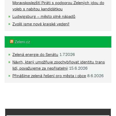
Moravskoslezští Piráti s podporou Zelených jdou do
voleb s nabitou kandidátkou
Ludwigsburg – město plné nápadů
Zvolili jsme nové krajské vedení!
Zeleni.cz
Zelená energie do Senátu
1.7.2026
Návrh, který umožňuje zpochybňovat identitu trans
lidí, považujeme za nepřijatelný
15.6.2026
Přinášíme zelená řešení pro města i obce
8.6.2026