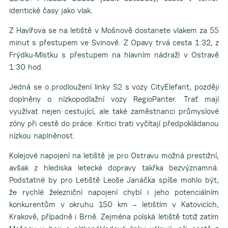
identické časy jako vlak.
Z Havířova se na letiště v Mošnově dostanete vlakem za 55
minut s přestupem ve Svinově. Z Opavy trvá cesta 1:32, z
Frýdku-Místku s přestupem na hlavním nádraží v Ostravě
1:30 hod.
Jedná se o prodloužení linky S2 s vozy CityElefant, později
doplněny o nízkopodlažní vozy RegioPanter. Trať mají
využívat nejen cestující, ale také zaměstnanci průmyslové
zóny při cestě do práce. Kritici trati vyčítají předpokládanou
nízkou naplněnost.
Kolejové napojení na letiště je pro Ostravu možná prestižní,
avšak z hlediska letecké dopravy takřka bezvýznamná.
Podstatné by pro Letiště Leoše Janáčka spíše mohlo být,
že rychlé železniční napojení chybí i jeho potenciálním
konkurentům v okruhu 150 km – letištím v Katovicích,
Krakově, případně i Brně. Zejména polská letiště totiž zatím