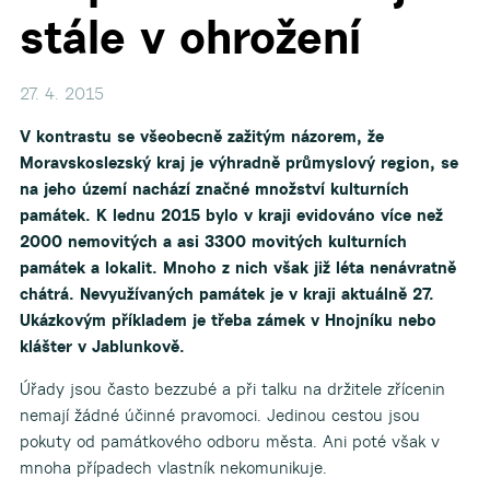
stále v ohrožení
▼
27. 4. 2015
V kontrastu se všeobecně zažitým názorem, že
Moravskoslezský kraj je výhradně průmyslový region, se
na jeho území nachází značné množství kulturních
památek. K lednu 2015 bylo v kraji evidováno více než
2000 nemovitých a asi 3300 movitých kulturních
památek a lokalit. Mnoho z nich však již léta nenávratně
chátrá. Nevyužívaných památek je v kraji aktuálně 27.
Ukázkovým příkladem je třeba zámek v Hnojníku nebo
klášter v Jablunkově.
Úřady jsou často bezzubé a při talku na držitele zřícenin
nemají žádné účinné pravomoci. Jedinou cestou jsou
pokuty od památkového odboru města. Ani poté však v
mnoha případech vlastník nekomunikuje.