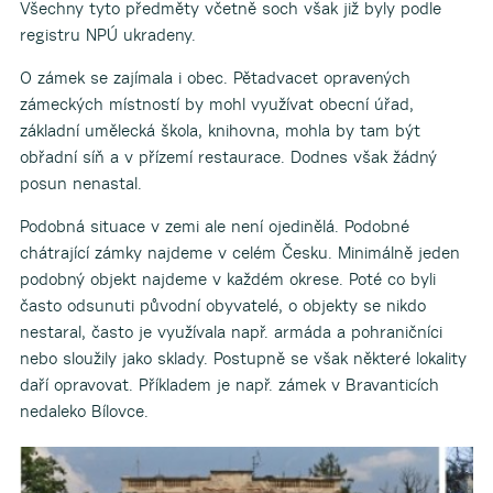
Všechny tyto předměty včetně soch však již byly podle
registru NPÚ ukradeny.
O zámek se zajímala i obec. Pětadvacet opravených
zámeckých místností by mohl využívat obecní úřad,
základní umělecká škola, knihovna, mohla by tam být
obřadní síň a v přízemí restaurace. Dodnes však žádný
posun nenastal.
Podobná situace v zemi ale není ojedinělá. Podobné
chátrající zámky najdeme v celém Česku. Minimálně jeden
podobný objekt najdeme v každém okrese. Poté co byli
často odsunuti původní obyvatelé, o objekty se nikdo
nestaral, často je využívala např. armáda a pohraničníci
nebo sloužily jako sklady. Postupně se však některé lokality
daří opravovat. Příkladem je např. zámek v Bravanticích
nedaleko Bílovce.