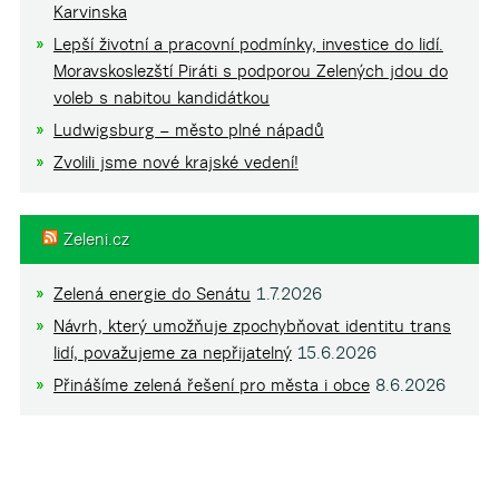
Karvinska
Lepší životní a pracovní podmínky, investice do lidí.
Moravskoslezští Piráti s podporou Zelených jdou do
voleb s nabitou kandidátkou
Ludwigsburg – město plné nápadů
Zvolili jsme nové krajské vedení!
Zeleni.cz
Zelená energie do Senátu
1.7.2026
Návrh, který umožňuje zpochybňovat identitu trans
lidí, považujeme za nepřijatelný
15.6.2026
Přinášíme zelená řešení pro města i obce
8.6.2026