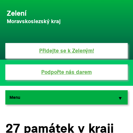
Zelení
Moravskoslezský kraj
Přidejte se k Zeleným!
Podpořte nás darem
Menu
▼
▼
27 památek v kraji