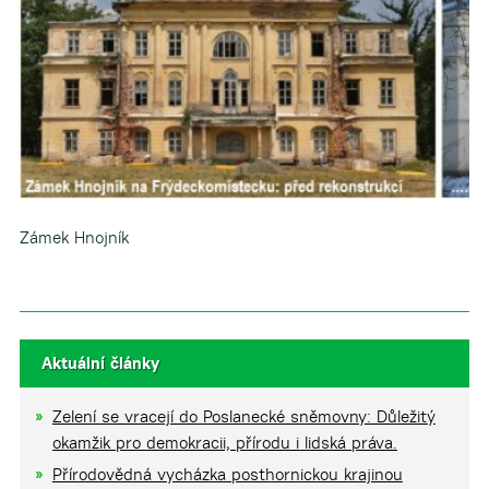
Zámek Hnojník
Aktuální články
Zelení se vracejí do Poslanecké sněmovny: Důležitý
okamžik pro demokracii, přírodu i lidská práva.
Přírodovědná vycházka posthornickou krajinou