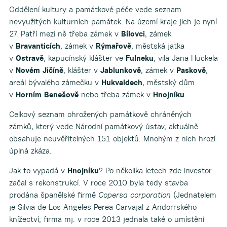
Oddělení kultury a památkové péče vede seznam
nevyužitých kulturních památek. Na území kraje jich je nyní
27. Patří mezi ně třeba zámek v
Bílovci
, zámek
v
Bravanticích
, zámek v
Rýmařově
, městská jatka
v
Ostravě
, kapucínský klášter ve
Fulneku
, vila Jana Hückela
v
Novém Jičíně
, klášter v
Jablunkově
, zámek v
Paskově
,
areál bývalého zámečku v
Hukvaldech
, městský dům
v
Horním Benešově
nebo třeba zámek v
Hnojníku
.
Celkový seznam ohrožených památkově chráněných
zámků, který vede Národní památkový ústav, aktuálně
obsahuje neuvěřitelných 151 objektů. Mnohým z nich hrozí
úplná zkáza.
Jak to vypadá v
Hnojníku
? Po několika letech zde investor
začal s rekonstrukcí. V roce 2010 byla tedy stavba
prodána španělské firmě
Copersa corporation
(Jednatelem
je Silvia de Los Angeles Perea Carvajal z Andorrského
knížectví; firma mj. v roce 2013 jednala také o umístění