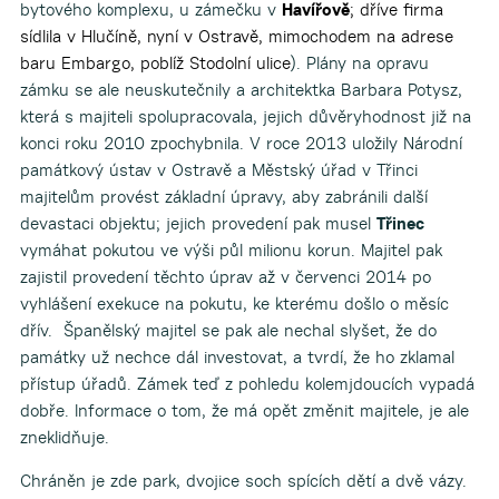
bytového komplexu, u zámečku v
Havířově
; dříve firma
sídlila v Hlučíně, nyní v Ostravě, mimochodem na adrese
baru Embargo, poblíž Stodolní ulice
). Plány na opravu
zámku se ale neuskutečnily a architektka Barbara Potysz,
která s majiteli spolupracovala, jejich důvěryhodnost již na
konci roku 2010 zpochybnila. V roce 2013 uložily Národní
památkový ústav v Ostravě a Městský úřad v Třinci
majitelům provést základní úpravy, aby zabránili další
devastaci objektu; jejich provedení pak musel
Třinec
vymáhat pokutou ve výši půl milionu korun. Majitel pak
zajistil provedení těchto úprav až v červenci 2014 po
vyhlášení exekuce na pokutu, ke kterému došlo o měsíc
dřív. Španělský majitel se pak ale nechal slyšet, že do
památky už nechce dál investovat, a tvrdí, že ho zklamal
přístup úřadů. Zámek teď z pohledu kolemjdoucích vypadá
dobře. Informace o tom, že má opět změnit majitele, je ale
zneklidňuje.
Chráněn je zde park, dvojice soch spících dětí a dvě vázy.