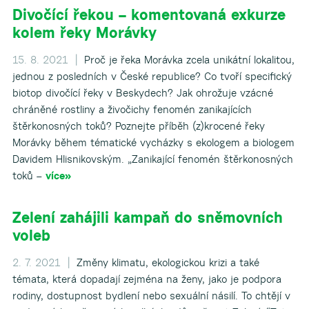
Divočící řekou – komentovaná exkurze
kolem řeky Morávky
▼
15. 8. 2021 |
Proč je řeka Morávka zcela unikátní lokalitou,
jednou z posledních v České republice? Co tvoří specifický
biotop divočící řeky v Beskydech? Jak ohrožuje vzácné
chráněné rostliny a živočichy fenomén zanikajících
štěrkonosných toků? Poznejte příběh (z)krocené řeky
Morávky během tématické vycházky s ekologem a biologem
Davidem Hlisnikovským. „Zanikající fenomén štěrkonosných
toků –
více»
Zelení zahájili kampaň do sněmovních
voleb
2. 7. 2021 |
Změny klimatu, ekologickou krizi a také
témata, která dopadají zejména na ženy, jako je podpora
rodiny, dostupnost bydlení nebo sexuální násilí. To chtějí v