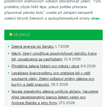
podzimních sněmovních volbách zdůrazňovat Zelení. “Tyto
problémy půjde řešit lépe, pokud politika přestane
připomínat pánský klub,” uvedla při zahájení kampaně
volební lídryně Zelených a spolupředsedkyně strany
více»
ZELENI.CZ
Zelená energie do Senátu
1.7.2026
Návrh, který umožňuje zpochybňovat identitu trans
lidí, považujeme za nepřijatelný
15.6.2026
Přinášíme zelená řešení pro města i obce
8.6.2026
Legalizace švarcsystému pro statisíce lidí v režii
současné vlády. Zelení požadují změny zákona pro
kurýry a další pracující.
28.5.2026
Novela stavebního zákona umlčuje občany. Varujeme
před developerským bianco šekem nejen pro
Andreje Babiše a jeho firmy
27.5.2026