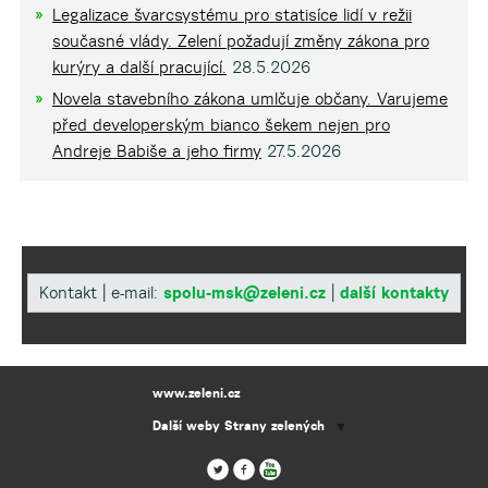
Legalizace švarcsystému pro statisíce lidí v režii
současné vlády. Zelení požadují změny zákona pro
kurýry a další pracující.
28.5.2026
Novela stavebního zákona umlčuje občany. Varujeme
před developerským bianco šekem nejen pro
Andreje Babiše a jeho firmy
27.5.2026
Kontakt | e-mail:
spolu-msk@zeleni.cz
|
další kontakty
www.zeleni.cz
Další weby Strany zelených
▼