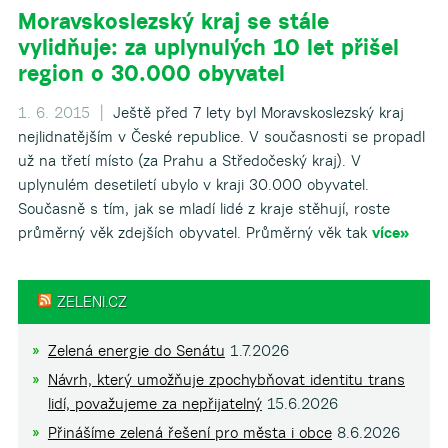
Moravskoslezský kraj se stále
vylidňuje: za uplynulých 10 let přišel
region o 30.000 obyvatel
▼
1. 6. 2015 |
Ještě před 7 lety byl Moravskoslezský kraj
nejlidnatějším v České republice. V současnosti se propadl
už na třetí místo (za Prahu a Středočeský kraj). V
uplynulém desetiletí ubylo v kraji 30.000 obyvatel.
Současně s tím, jak se mladí lidé z kraje stěhují, roste
průměrný věk zdejších obyvatel. Průměrný věk tak
více»
ZELENI.CZ
Zelená energie do Senátu
1.7.2026
Návrh, který umožňuje zpochybňovat identitu trans
lidí, považujeme za nepřijatelný
15.6.2026
Přinášíme zelená řešení pro města i obce
8.6.2026