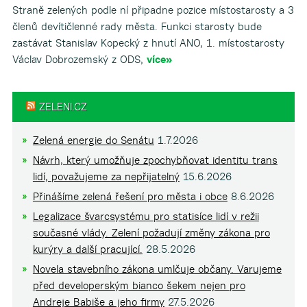
Straně zelených podle ní připadne pozice místostarosty a 3
členů devítičlenné rady města. Funkci starosty bude
zastávat Stanislav Kopecký z hnutí ANO, 1. místostarosty
Václav Dobrozemský z ODS,
více»
ZELENI.CZ
Zelená energie do Senátu
1.7.2026
Návrh, který umožňuje zpochybňovat identitu trans
lidí, považujeme za nepřijatelný
15.6.2026
Přinášíme zelená řešení pro města i obce
8.6.2026
Legalizace švarcsystému pro statisíce lidí v režii
současné vlády. Zelení požadují změny zákona pro
kurýry a další pracující.
28.5.2026
Novela stavebního zákona umlčuje občany. Varujeme
před developerským bianco šekem nejen pro
Andreje Babiše a jeho firmy
27.5.2026