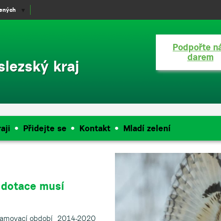
lených
▼
Podpořte n
darem
lezský kraj
aji
Přidejte se
Kontakt
Mladí zelení
e
é dotace musí
ramovací období 2014-2020