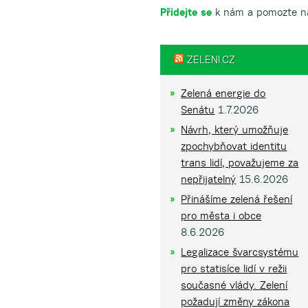
Přidejte se
k nám a pomozte ná
ZELENI.CZ
Zelená energie do
Senátu
1.7.2026
Návrh, který umožňuje
zpochybňovat identitu
trans lidí, považujeme za
nepřijatelný
15.6.2026
Přinášíme zelená řešení
pro města i obce
8.6.2026
Legalizace švarcsystému
pro statisíce lidí v režii
současné vlády. Zelení
požadují změny zákona