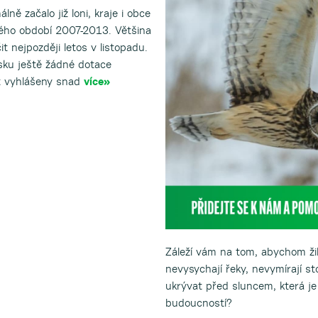
ně začalo již loni, kraje i obce
nulého období 2007-2013. Většina
 nejpozději letos v listopadu.
sku ještě žádné dotace
ýt vyhlášeny snad
více»
Záleží vám na tom, abychom žil
nevysychají řeky, nevymírají s
ukrývat před sluncem, která je
budoucností?