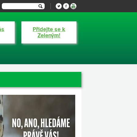
ás
Přidejte se k
Zeleným!