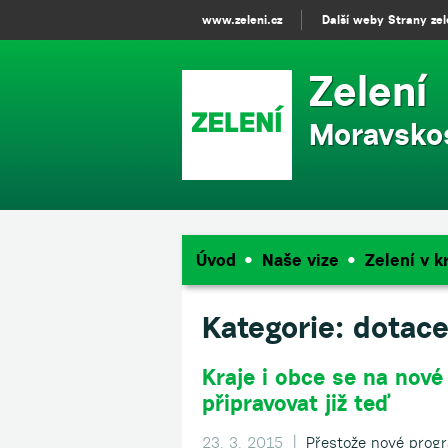
www.zeleni.cz
Další weby Strany ze
Zelení
Moravskos
Úvod
Naše vize
Zelení v kr
Kategorie:
dotac
Kraje i obce se na nov
připravovat již teď
23. 3. 2015 |
Přestože nové prog