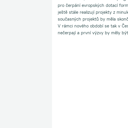
pro čerpání evropských dotací formál
ještě stále realizují projekty z mi
současných projektů by měla skončit
V rámci nového období se tak v Če
nečerpají a první výzvy by měly b