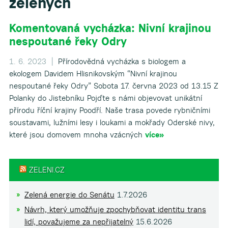
zelených
Komentovaná vycházka: Nivní krajinou
nespoutané řeky Odry
▼
1. 6. 2023 |
Přírodovědná vycházka s biologem a
ekologem Davidem Hlisnikovským “Nivní krajinou
nespoutané řeky Odry” Sobota 17. června 2023 od 13.15 Z
Polanky do Jistebníku Pojďte s námi objevovat unikátní
přírodu říční krajiny Poodří. Naše trasa povede rybničními
soustavami, lužními lesy i loukami a mokřady Oderské nivy,
které jsou domovem mnoha vzácných
více»
ZELENI.CZ
Zelená energie do Senátu
1.7.2026
Návrh, který umožňuje zpochybňovat identitu trans
lidí, považujeme za nepřijatelný
15.6.2026