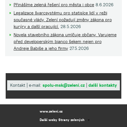
Přinášíme zelená řešení pro města i obce
8.6.2026
Legalizace švarcsystému pro statisíce lidí v režii
současné vlády. Zelení požadují změny zákona pro
kurýry a další pracující.
28.5.2026
Novela stavebního zákona umlčuje občany. Varujeme
před developerským bianco šekem nejen pro
Andreje Babiše a jeho firmy
27.5.2026
Kontakt | e-mail:
spolu-msk@zeleni.cz
|
další kontakty
www.zeleni.cz
Další weby Strany zelených
▼