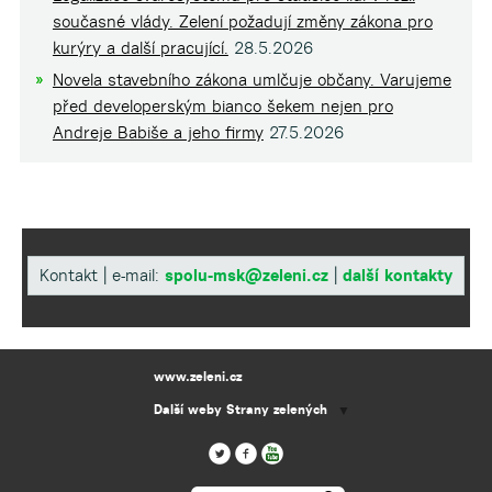
současné vlády. Zelení požadují změny zákona pro
kurýry a další pracující.
28.5.2026
Novela stavebního zákona umlčuje občany. Varujeme
před developerským bianco šekem nejen pro
Andreje Babiše a jeho firmy
27.5.2026
Kontakt | e-mail:
spolu-msk@zeleni.cz
|
další kontakty
www.zeleni.cz
Další weby Strany zelených
▼