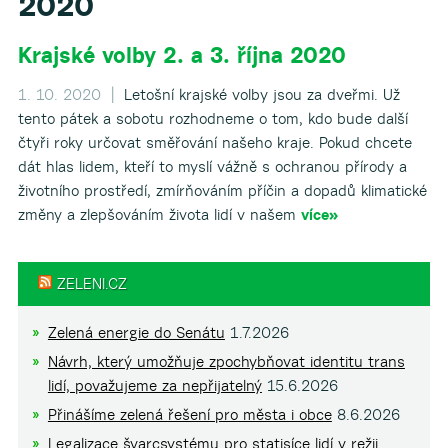
2020
Krajské volby 2. a 3. října 2020
▼
1. 10. 2020 |
Letošní krajské volby jsou za dveřmi. Už
tento pátek a sobotu rozhodneme o tom, kdo bude další
čtyři roky určovat směřování našeho kraje. Pokud chcete
dát hlas lidem, kteří to myslí vážně s ochranou přírody a
životního prostředí, zmírňováním příčin a dopadů klimatické
změny a zlepšováním života lidí v našem
více»
ZELENI.CZ
Zelená energie do Senátu
1.7.2026
Návrh, který umožňuje zpochybňovat identitu trans
lidí, považujeme za nepřijatelný
15.6.2026
Přinášíme zelená řešení pro města i obce
8.6.2026
Legalizace švarcsystému pro statisíce lidí v režii