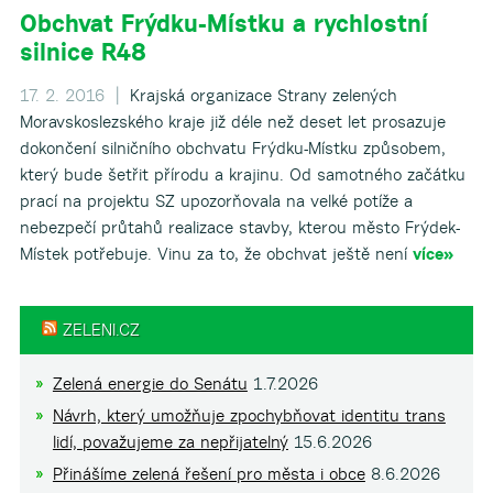
Obchvat Frýdku-Místku a rychlostní
silnice R48
▼
17. 2. 2016 |
Krajská organizace Strany zelených
Moravskoslezského kraje již déle než deset let prosazuje
dokončení silničního obchvatu Frýdku-Místku způsobem,
který bude šetřit přírodu a krajinu. Od samotného začátku
prací na projektu SZ upozorňovala na velké potíže a
nebezpečí průtahů realizace stavby, kterou město Frýdek-
Místek potřebuje. Vinu za to, že obchvat ještě není
více»
ZELENI.CZ
Zelená energie do Senátu
1.7.2026
Návrh, který umožňuje zpochybňovat identitu trans
lidí, považujeme za nepřijatelný
15.6.2026
Přinášíme zelená řešení pro města i obce
8.6.2026