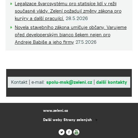
Legalizace švarcsystému pro statisíce lidí v režii
současné vlády. Zelení požadují změny zákona pro
kurýry a další pracující.
28.5.2026
Novela stavebního zákona umlčuje občany. Varujeme
před developerským bianco šekem nejen pro
Andreje Babiše a jeho firmy
27.5.2026
Kontakt | e-mail:
spolu-msk@zeleni.cz
|
další kontakty
www.zeleni.cz
Další weby Strany zelených
▼